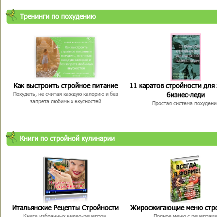
Тренинги по похудению
Как выстроить стройное питание
11 каратов стройности для
бизнес-леди
Похудеть, не считая каждую калорию и без
запрета любимых вкусностей
Простая система похудени
Книги по стройной кулинарии
Итальянские Рецепты Стройности
Жиросжигающие меню стр
Книга избранных видео-рецептов,
Полное меню с рецептам