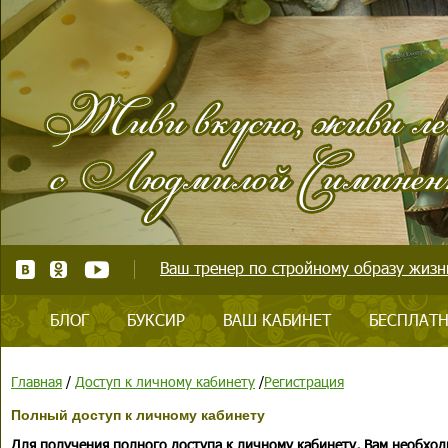
Ваш тренер по стройному образу жизни
БЛОГ
БУКСИР
ВАШ КАБИНЕТ
БЕСПЛАТН
Главная
/
Доступ к личному кабинету
/
Регистрация
Полный доступ к личному кабинету
Для получения полного доступа к личному кабинету, Вам необход