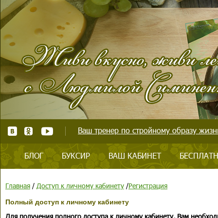
Ваш тренер по стройному образу жизни
БЛОГ
БУКСИР
ВАШ КАБИНЕТ
БЕСПЛАТН
Главная
/
Доступ к личному кабинету
/
Регистрация
Полный доступ к личному кабинету
Для получения полного доступа к личному кабинету, Вам необход