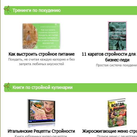
Тренинги по похудению
Как выстроить стройное питание
11 каратов стройности для
бизнес-леди
Похудеть, не считая каждую калорию и без
запрета любимых вкусностей
Простая система похудени
Книги по стройной кулинарии
Итальянские Рецепты Стройности
Жиросжигающие меню стр
Книга избранных видео-рецептов,
Полное меню с рецептам