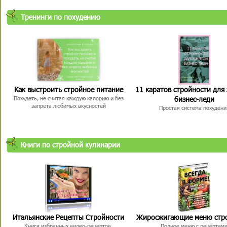
Тренинги по похудению
Как выстроить стройное питание
11 каратов стройности для
бизнес-леди
Похудеть, не считая каждую калорию и без
запрета любимых вкусностей
Простая система похудени
Книги по стройной кулинарии
Итальянские Рецепты Стройности
Жиросжигающие меню стр
Книга избранных видео-рецептов,
Полное меню с рецептам