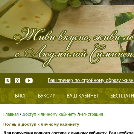
Ваш тренер по стройному образу жизни
БЛОГ
БУКСИР
ВАШ КАБИНЕТ
БЕСПЛАТН
Главная
/
Доступ к личному кабинету
/
Регистрация
Полный доступ к личному кабинету
Для получения полного доступа к личному кабинету, Вам необход