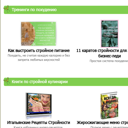
Тренинги по похудению
Как выстроить стройное питание
11 каратов стройности для
бизнес-леди
Похудеть, не считая каждую калорию и без
запрета любимых вкусностей
Простая система похудени
Книги по стройной кулинарии
Итальянские Рецепты Стройности
Жиросжигающие меню стр
Книга избранных видео-рецептов,
Полное меню с рецептам