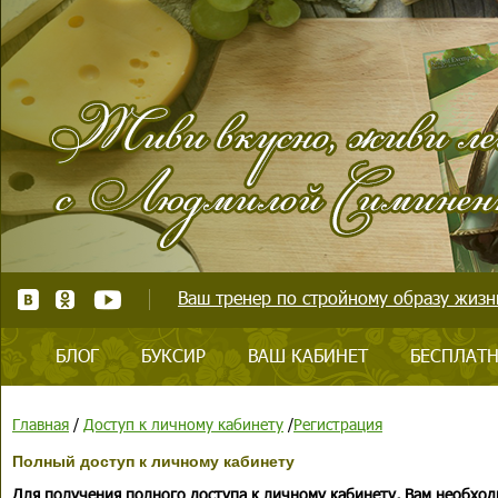
Ваш тренер по стройному образу жизни
БЛОГ
БУКСИР
ВАШ КАБИНЕТ
БЕСПЛАТН
Главная
/
Доступ к личному кабинету
/
Регистрация
Полный доступ к личному кабинету
Для получения полного доступа к личному кабинету, Вам необход