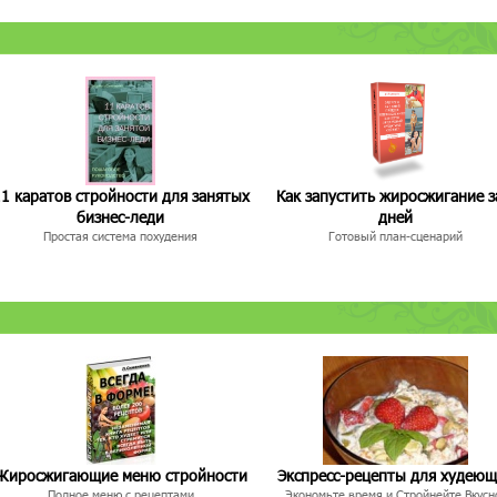
1 каратов стройности для занятых
Как запустить жиросжигание з
бизнес-леди
дней
Простая система похудения
Готовый план-сценарий
Жиросжигающие меню стройности
Экспресс-рецепты для худею
Полное меню с рецептами
Экономьте время и Стройнейте Вкусн