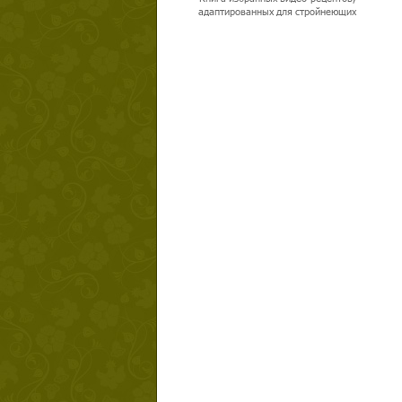
адаптированных для стройнеющих