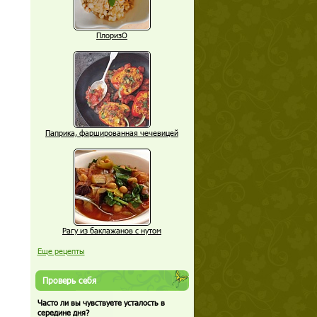
ПлоризО
Паприка, фаршированная чечевицей
Рагу из баклажанов с нутом
Еще рецепты
Проверь себя
Часто ли вы чувствуете усталость в
середине дня?