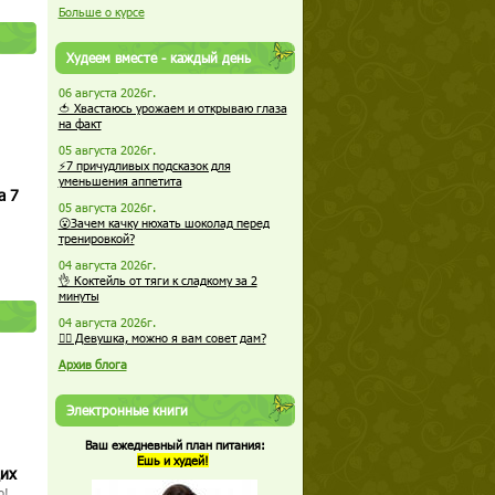
Больше о курсе
Худеем вместе - каждый день
06 августа 2026г.
🍅 Хвастаюсь урожаем и открываю глаза
на факт
05 августа 2026г.
⚡7 причудливых подсказок для
уменьшения аппетита
а 7
05 августа 2026г.
😮Зачем качку нюхать шоколад перед
тренировкой?
04 августа 2026г.
👌 Коктейль от тяги к сладкому за 2
минуты
04 августа 2026г.
🏋️‍♀️ Девушка, можно я вам совет дам?
Архив блога
Электронные книги
Ваш ежедневный план питания:
Ешь и худей!
щих
о!