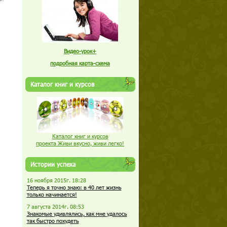
Видео-урок+
подробная карта-схема
Каталог книг и курсов
Каталог книг и курсов
проекта Живи вкусно, живи легко!
Истории успеха
16 ноября 2015г. 18:28
Теперь я точно знаю: в 40 лет жизнь
только начинается!
7 августа 2014г. 08:53
Знакомые удивлялись, как мне удалось
так быстро похудеть