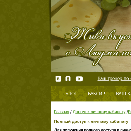
Ваш тренер по 
БЛОГ
БУКСИР
ВАШ К
Главная
/
Доступ к личному кабинету
/
Р
Полный доступ к личному кабинету
Для получения полного доступа к личн