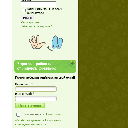
Запомнить меня на этом
компьютере
Регистрация
Забыли свой пароль?
7 уроков стройности
от Людмилы Симиненко
Получите бесплатный курс на свой e-mail
Ваше имя: *
Ваш е-mail: *
Я согласен(а) с
Политикой
обработки данных
и
Политикой
конфиденциальности