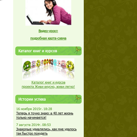
Видео-урок+
подробная карта-схема
Каталог книг и курсов
Каталог книг и курсов
проекта Живи вкусно, живи легко!
Истории успеха
16 ноября 2015г. 18:28
Теперь я точно знаю: в 40 лет жизнь
только начинается!
7 августа 2014г. 08:53
Знакомые удивлялись, как мне удалось
так быстро похудеть