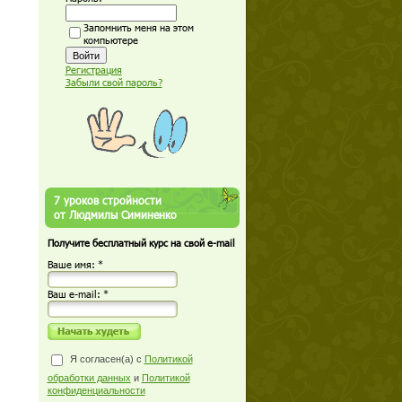
Запомнить меня на этом
компьютере
Регистрация
Забыли свой пароль?
7 уроков стройности
от Людмилы Симиненко
Получите бесплатный курс на свой e-mail
Ваше имя: *
Ваш е-mail: *
Я согласен(а) с
Политикой
обработки данных
и
Политикой
конфиденциальности