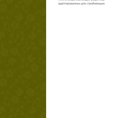
адаптированных для стройнеющих