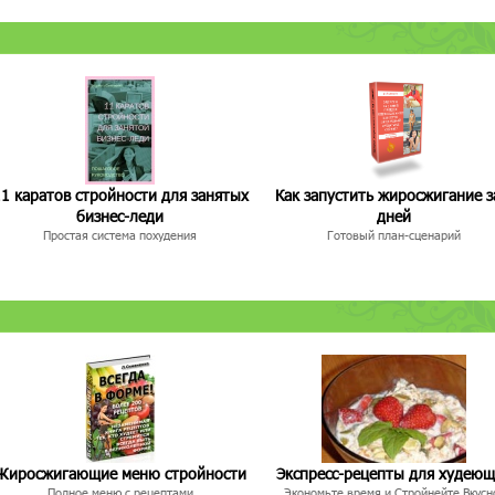
1 каратов стройности для занятых
Как запустить жиросжигание з
бизнес-леди
дней
Простая система похудения
Готовый план-сценарий
Жиросжигающие меню стройности
Экспресс-рецепты для худею
Полное меню с рецептами
Экономьте время и Стройнейте Вкусн