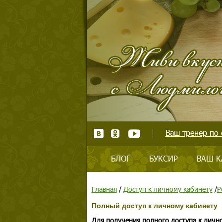
Ваш тренер по 
БЛОГ
БУКСИР
ВАШ К
Главная
/
Доступ к личному кабинету
/
Р
Полный доступ к личному кабинету
Для получения полного доступа к личн