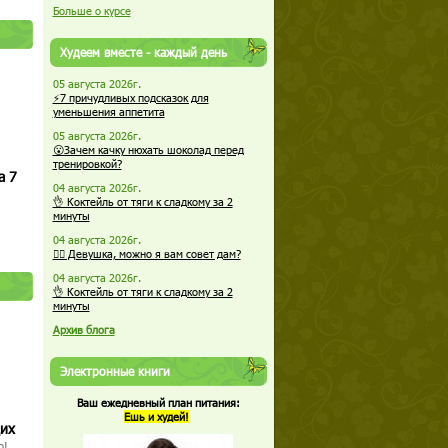
Больше о курсе
Худеем вместе - каждый день
05 августа 2026г.
⚡7 причудливых подсказок для
уменьшения аппетита
05 августа 2026г.
😮Зачем качку нюхать шоколад перед
тренировкой?
а 7
04 августа 2026г.
👌 Коктейль от тяги к сладкому за 2
минуты
04 августа 2026г.
🏋️‍♀️ Девушка, можно я вам совет дам?
04 августа 2026г.
👌 Коктейль от тяги к сладкому за 2
минуты
Архив блога
Электронные книги
Ваш ежедневный план питания:
Ешь и худей!
щих
о!