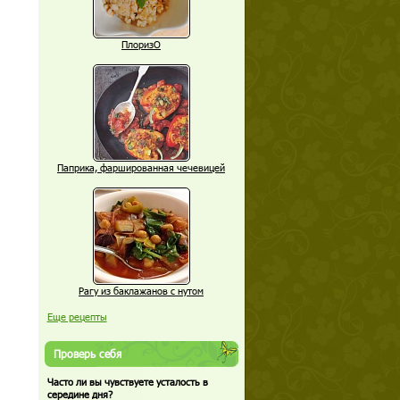
ПлоризО
Паприка, фаршированная чечевицей
Рагу из баклажанов с нутом
Еще рецепты
Проверь себя
Часто ли вы чувствуете усталость в
середине дня?