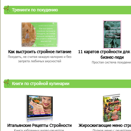
Тренинги по похудению
Как выстроить стройное питание
11 каратов стройности для
бизнес-леди
Похудеть, не считая каждую калорию и без
запрета любимых вкусностей
Простая система похудени
Книги по стройной кулинарии
Итальянские Рецепты Стройности
Жиросжигающие меню стр
Книга избранных видео-рецептов,
Полное меню с рецептам