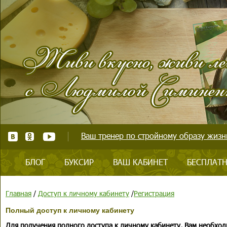
Ваш тренер по стройному образу жизни
БЛОГ
БУКСИР
ВАШ КАБИНЕТ
БЕСПЛАТН
Главная
/
Доступ к личному кабинету
/
Регистрация
Полный доступ к личному кабинету
Для получения полного доступа к личному кабинету, Вам необход