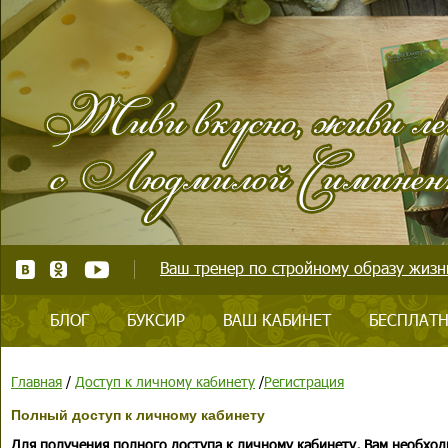
Ваш тренер по стройному образу жизни
БЛОГ
БУКСИР
ВАШ КАБИНЕТ
БЕСПЛАТН
Главная
/
Доступ к личному кабинету
/
Регистрация
Полный доступ к личному кабинету
Для получения полного доступа к личному кабинету, Вам необход