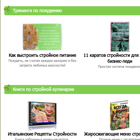
Тренинги по похудению
Как выстроить стройное питание
11 каратов стройности для
бизнес-леди
Похудеть, не считая каждую калорию и без
запрета любимых вкусностей
Простая система похудени
Книги по стройной кулинарии
Итальянские Рецепты Стройности
Жиросжигающие меню стр
Книга избранных видео-рецептов,
Полное меню с рецептам