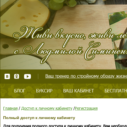
Ваш тренер по стройному образу жизни
БЛОГ
БУКСИР
ВАШ КАБИНЕТ
БЕСПЛАТН
Главная
/
Доступ к личному кабинету
/
Регистрация
Полный доступ к личному кабинету
Для получения полного доступа к личному кабинету, Вам необход