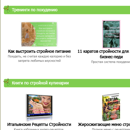
Тренинги по похудению
Как выстроить стройное питание
11 каратов стройности для
бизнес-леди
Похудеть, не считая каждую калорию и без
запрета любимых вкусностей
Простая система похудени
Книги по стройной кулинарии
Итальянские Рецепты Стройности
Жиросжигающие меню стр
Книга избранных видео-рецептов,
Полное меню с рецептам