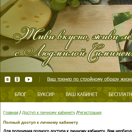
Ваш тренер по стройному образу жизни
БЛОГ
БУКСИР
ВАШ КАБИНЕТ
БЕСПЛАТН
Главная
/
Доступ к личному кабинету
/
Регистрация
Полный доступ к личному кабинету
Для получения полного доступа к личному кабинету, Вам необход