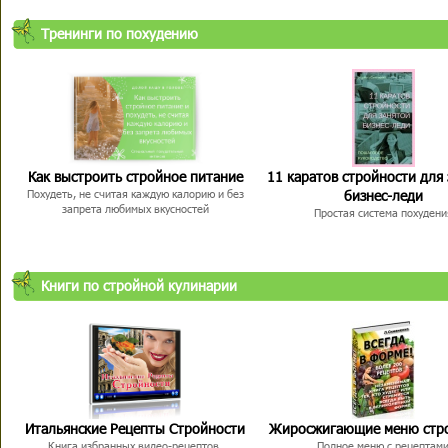
Тренинги по похудению
Как выстроить стройное питание
11 каратов стройности для
бизнес-леди
Похудеть, не считая каждую калорию и без
запрета любимых вкусностей
Простая система похудени
Книги по стройной кулинарии
Итальянские Рецепты Стройности
Жиросжигающие меню стр
Книга избранных видео-рецептов,
Полное меню с рецептам