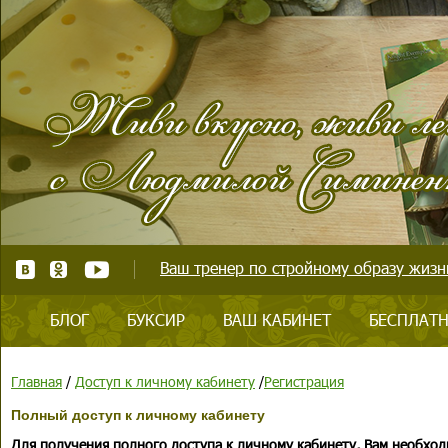
Ваш тренер по стройному образу жизни
БЛОГ
БУКСИР
ВАШ КАБИНЕТ
БЕСПЛАТН
Главная
/
Доступ к личному кабинету
/
Регистрация
Полный доступ к личному кабинету
Для получения полного доступа к личному кабинету, Вам необход