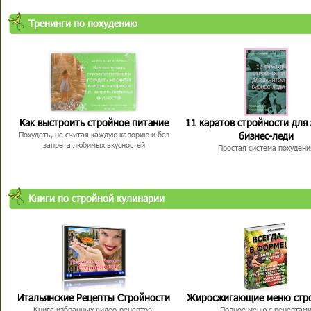
Тренинги по похудению
Как выстроить стройное питание
11 каратов стройности для
бизнес-леди
Похудеть, не считая каждую калорию и без
запрета любимых вкусностей
Простая система похудени
Книги по стройной кулинарии
Итальянские Рецепты Стройности
Жиросжигающие меню стр
Книга избранных видео-рецептов,
Полное меню с рецептам