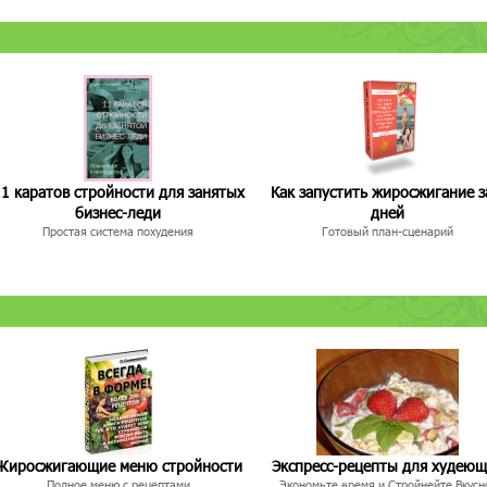
1 каратов стройности для занятых
Как запустить жиросжигание з
бизнес-леди
дней
Простая система похудения
Готовый план-сценарий
Жиросжигающие меню стройности
Экспресс-рецепты для худею
Полное меню с рецептами
Экономьте время и Стройнейте Вкусн