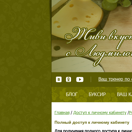
Ваш тренер по 
БЛОГ
БУКСИР
ВАШ К
Главная
/
Доступ к личному кабинету
/
Р
Полный доступ к личному кабинету
Для получения полного доступа к личн