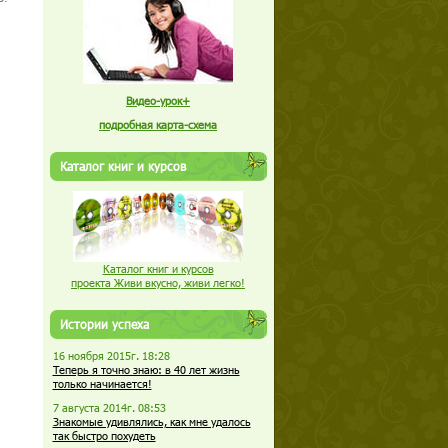
Видео-урок+
подробная карта-схема
Каталог книг и курсов
Каталог книг и курсов
проекта Живи вкусно, живи легко!
Истории успеха
16 ноября 2015г. 18:28
Теперь я точно знаю: в 40 лет жизнь
только начинается!
7 августа 2014г. 08:53
Знакомые удивлялись, как мне удалось
так быстро похудеть