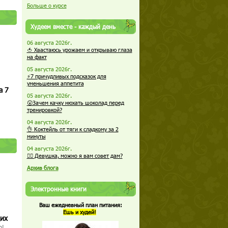
Больше о курсе
Худеем вместе - каждый день
06 августа 2026г.
🍅 Хвастаюсь урожаем и открываю глаза
на факт
05 августа 2026г.
⚡7 причудливых подсказок для
уменьшения аппетита
а 7
05 августа 2026г.
😮Зачем качку нюхать шоколад перед
тренировкой?
04 августа 2026г.
👌 Коктейль от тяги к сладкому за 2
минуты
04 августа 2026г.
🏋️‍♀️ Девушка, можно я вам совет дам?
Архив блога
Электронные книги
Ваш ежедневный план питания:
Ешь и худей!
щих
о!