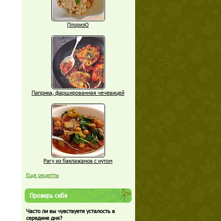
ПлоризО
Паприка, фаршированная чечевицей
Рагу из баклажанов с нутом
Еще рецепты
Проверь себя
Часто ли вы чувствуете усталость в
середине дня?