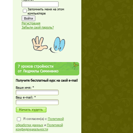
Запомнить меня на этом
компьютере
Регистрация
Забыли свой пароль?
7 уроков стройности
от Людмилы Симиненко
Получите бесплатный курс на свой e-mail
Ваше имя: *
Ваш е-mail: *
Я согласен(а) с
Политикой
обработки данных
и
Политикой
конфиденциальности