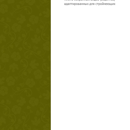
адаптированных для стройнеющих