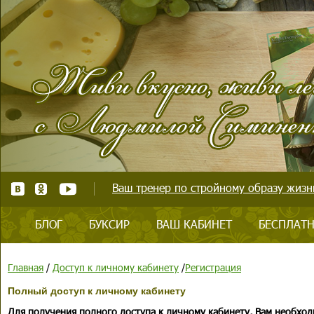
Ваш тренер по стройному образу жизни
БЛОГ
БУКСИР
ВАШ КАБИНЕТ
БЕСПЛАТН
Главная
/
Доступ к личному кабинету
/
Регистрация
Полный доступ к личному кабинету
Для получения полного доступа к личному кабинету, Вам необход