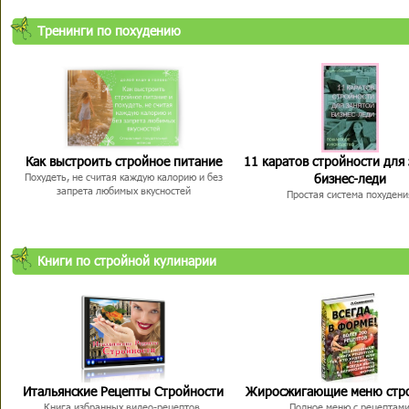
Тренинги по похудению
Как выстроить стройное питание
11 каратов стройности для
бизнес-леди
Похудеть, не считая каждую калорию и без
запрета любимых вкусностей
Простая система похудени
Книги по стройной кулинарии
Итальянские Рецепты Стройности
Жиросжигающие меню стр
Книга избранных видео-рецептов,
Полное меню с рецептам