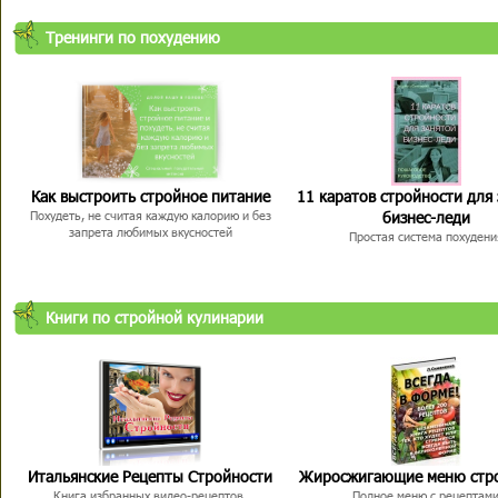
Тренинги по похудению
Как выстроить стройное питание
11 каратов стройности для
бизнес-леди
Похудеть, не считая каждую калорию и без
запрета любимых вкусностей
Простая система похудени
Книги по стройной кулинарии
Итальянские Рецепты Стройности
Жиросжигающие меню стр
Книга избранных видео-рецептов,
Полное меню с рецептам