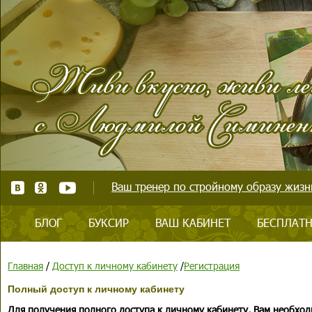
Ваш тренер по стройному образу жизни
БЛОГ
БУКСИР
ВАШ КАБИНЕТ
БЕСПЛАТН
Главная
/
Доступ к личному кабинету
/
Регистрация
Полный доступ к личному кабинету
Для получения полного доступа к личному кабинету, Вам необход