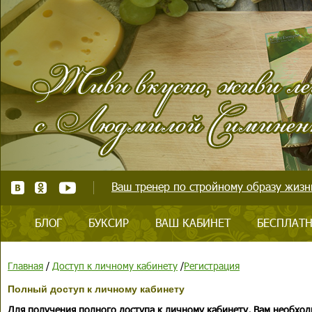
Ваш тренер по стройному образу жизни
БЛОГ
БУКСИР
ВАШ КАБИНЕТ
БЕСПЛАТН
Главная
/
Доступ к личному кабинету
/
Регистрация
Полный доступ к личному кабинету
Для получения полного доступа к личному кабинету, Вам необход