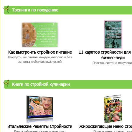
Тренинги по похудению
Как выстроить стройное питание
11 каратов стройности для
бизнес-леди
Похудеть, не считая каждую калорию и без
запрета любимых вкусностей
Простая система похудени
Книги по стройной кулинарии
Итальянские Рецепты Стройности
Жиросжигающие меню стр
Книга избранных видео-рецептов,
Полное меню с рецептам