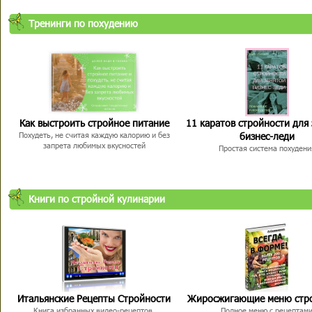
Тренинги по похудению
Как выстроить стройное питание
11 каратов стройности для
бизнес-леди
Похудеть, не считая каждую калорию и без
запрета любимых вкусностей
Простая система похудени
Книги по стройной кулинарии
Итальянские Рецепты Стройности
Жиросжигающие меню стр
Книга избранных видео-рецептов,
Полное меню с рецептам