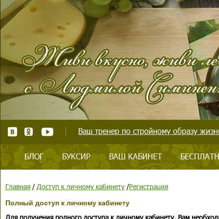
Ваш тренер по стройному образу жизни
БЛОГ
БУКСИР
ВАШ КАБИНЕТ
БЕСПЛАТН
Главная
/
Доступ к личному кабинету
/
Регистрация
Полный доступ к личному кабинету
Для получения полного доступа к личному кабинету, Вам необход