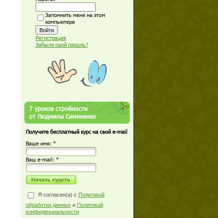
Запомнить меня на этом
компьютере
Регистрация
Забыли свой пароль?
7 уроков стройности
от Людмилы Симиненко
Получите бесплатный курс на свой e-mail
Ваше имя: *
Ваш е-mail: *
Я согласен(а) с
Политикой
обработки данных
и
Политикой
конфиденциальности