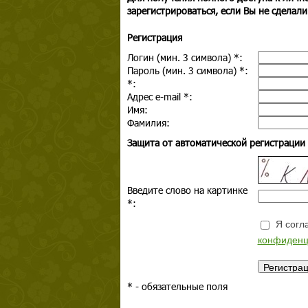
зарегистрироваться, если Вы не сделали
Регистрация
Логин (мин. 3 символа)
*
:
Пароль (мин. 3 символа)
*
:
*
:
Адрес e-mail
*
:
Имя:
Фамилия:
Защита от автоматической регистрации
Введите слово на картинке
*
:
Я согла
конфиденц
*
- обязательные поля