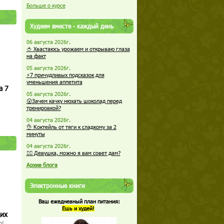
Больше о курсе
Худеем вместе - каждый день
06 августа 2026г.
🍅 Хвастаюсь урожаем и открываю глаза
на факт
05 августа 2026г.
⚡7 причудливых подсказок для
уменьшения аппетита
а 7
05 августа 2026г.
😮Зачем качку нюхать шоколад перед
тренировкой?
04 августа 2026г.
👌 Коктейль от тяги к сладкому за 2
минуты
04 августа 2026г.
🏋️‍♀️ Девушка, можно я вам совет дам?
Архив блога
Электронные книги
Ваш ежедневный план питания:
Ешь и худей!
щих
о!