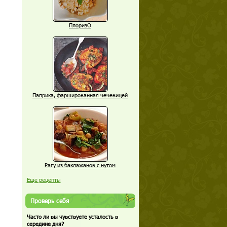
ПлоризО
Паприка, фаршированная чечевицей
Рагу из баклажанов с нутом
Еще рецепты
Проверь себя
Часто ли вы чувствуете усталость в
середине дня?