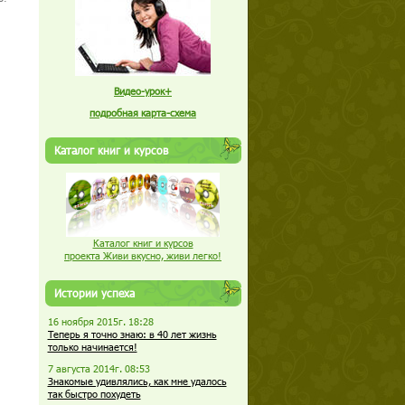
Видео-урок+
подробная карта-схема
Каталог книг и курсов
Каталог книг и курсов
проекта Живи вкусно, живи легко!
Истории успеха
16 ноября 2015г. 18:28
Теперь я точно знаю: в 40 лет жизнь
только начинается!
7 августа 2014г. 08:53
Знакомые удивлялись, как мне удалось
так быстро похудеть