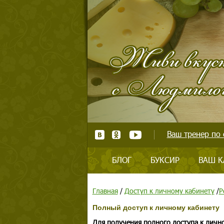
Ваш тренер по 
БЛОГ
БУКСИР
ВАШ К
Главная
/
Доступ к личному кабинету
/
Р
Полный доступ к личному кабинету
Для получения полного доступа к личн