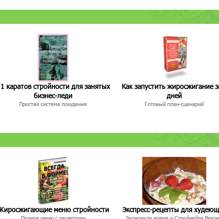
1 каратов стройности для занятых
Как запустить жиросжигание з
бизнес-леди
дней
Простая система похудения
Готовый план-сценарий
Жиросжигающие меню стройности
Экспресс-рецепты для худею
Полное меню с рецептами
Экономьте время и Стройнейте Вкусн