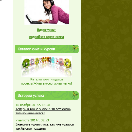
Видео-урок+
подробная карта-схема
Каталог книг и курсов
Каталог книг и курсов
проекта Живи вкусно, живи легко!
Истории успеха
16 ноября 2015г. 18:28
Теперь я точно знаю: в 40 лет жизнь
только начинается!
7 августа 2014г. 08:53
Знакомые удивлялись, как мне удалось
так быстро похудеть