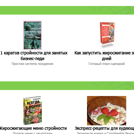
1 каратов стройности для занятых
Как запустить жиросжигание з
бизнес-леди
дней
Простая система похудения
Готовый план-сценарий
Жиросжигающие меню стройности
Экспресс-рецепты для худею
Полное меню с рецептами
Экономьте время и Стройнейте Вкусн