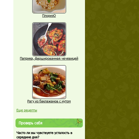
ПлоризО
Паприка, фаршированная чечевицей
Рагу из баклажанов с нутом
Еще рецепты
Проверь себя
Часто ли вы чувствуете усталость в
середине дня?