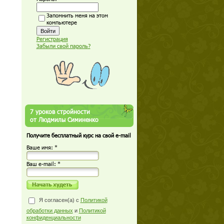
Запомнить меня на этом
компьютере
Регистрация
Забыли свой пароль?
7 уроков стройности
от Людмилы Симиненко
Получите бесплатный курс на свой e-mail
Ваше имя: *
Ваш е-mail: *
Я согласен(а) с
Политикой
обработки данных
и
Политикой
конфиденциальности