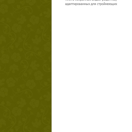
адаптированных для стройнеющих