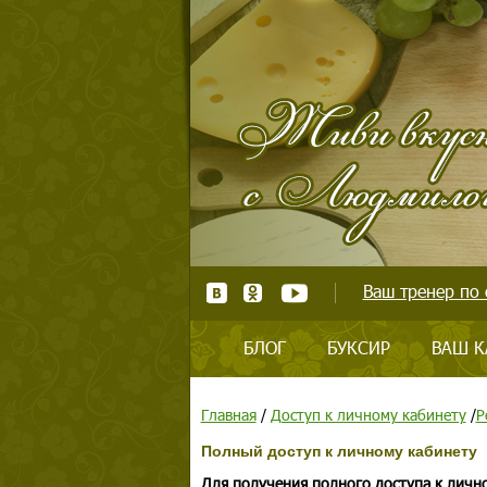
Ваш тренер по 
БЛОГ
БУКСИР
ВАШ К
Главная
/
Доступ к личному кабинету
/
Р
Полный доступ к личному кабинету
Для получения полного доступа к личн