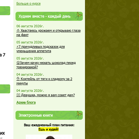
Больше о курсе
Худеем вместе - каждый день
06 августа 2026г.
🍅 Хвастаюсь урожаем и открываю глаза
на факт
05 августа 2026г.
⚡7 причудливых подсказок для
уменьшения аппетита
а 7
05 августа 2026г.
😮Зачем качку нюхать шоколад перед
тренировкой?
04 августа 2026г.
👌 Коктейль от тяги к сладкому за 2
минуты
04 августа 2026г.
🏋️‍♀️ Девушка, можно я вам совет дам?
Архив блога
Электронные книги
Ваш ежедневный план питания:
Ешь и худей!
щих
о!