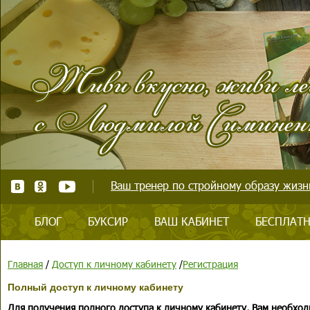
Ваш тренер по стройному образу жизни
БЛОГ
БУКСИР
ВАШ КАБИНЕТ
БЕСПЛАТН
Главная
/
Доступ к личному кабинету
/
Регистрация
Полный доступ к личному кабинету
Для получения полного доступа к личному кабинету, Вам необход