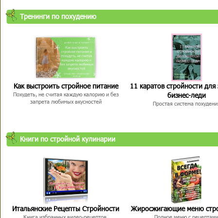
Тренинги по похудению
Как выстроить стройное питание
11 каратов стройности для
бизнес-леди
Похудеть, не считая каждую калорию и без
запрета любимых вкусностей
Простая система похудени
Книги по стройной кулинарии
Итальянские Рецепты Стройности
Жиросжигающие меню стр
Книга избранных видео-рецептов,
Полное меню с рецептам