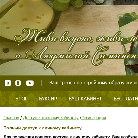
Ваш тренер по стройному образу жизни
БЛОГ
БУКСИР
ВАШ КАБИНЕТ
БЕСПЛАТН
Главная
/
Доступ к личному кабинету
/
Регистрация
Полный доступ к личному кабинету
Для получения полного доступа к личному кабинету, Вам необход