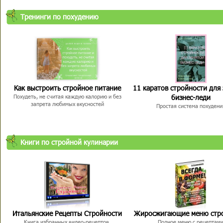
Тренинги по похудению
Как выстроить стройное питание
11 каратов стройности для
бизнес-леди
Похудеть, не считая каждую калорию и без
запрета любимых вкусностей
Простая система похудени
Книги по стройной кулинарии
Итальянские Рецепты Стройности
Жиросжигающие меню стр
Книга избранных видео-рецептов,
Полное меню с рецептам