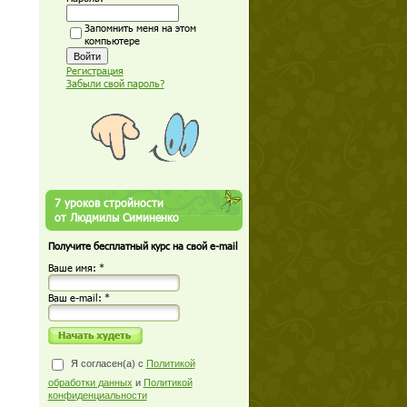
Запомнить меня на этом
компьютере
Регистрация
Забыли свой пароль?
7 уроков стройности
от Людмилы Симиненко
Получите бесплатный курс на свой e-mail
Ваше имя: *
Ваш е-mail: *
Я согласен(а) с
Политикой
обработки данных
и
Политикой
конфиденциальности