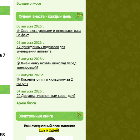
Больше о курсе
Худеем вместе - каждый день
06 августа 2026г.
🍅 Хвастаюсь урожаем и открываю глаза
на факт
05 августа 2026г.
⚡7 причудливых подсказок для
уменьшения аппетита
а 7
05 августа 2026г.
😮Зачем качку нюхать шоколад перед
тренировкой?
04 августа 2026г.
👌 Коктейль от тяги к сладкому за 2
минуты
04 августа 2026г.
🏋️‍♀️ Девушка, можно я вам совет дам?
Архив блога
Электронные книги
Ваш ежедневный план питания:
Ешь и худей!
щих
о!