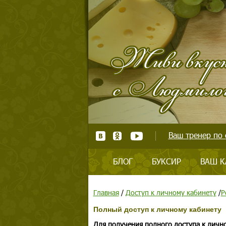
Ваш тренер по 
БЛОГ
БУКСИР
ВАШ К
Главная
/
Доступ к личному кабинету
/
Р
Полный доступ к личному кабинету
Для получения полного доступа к личн