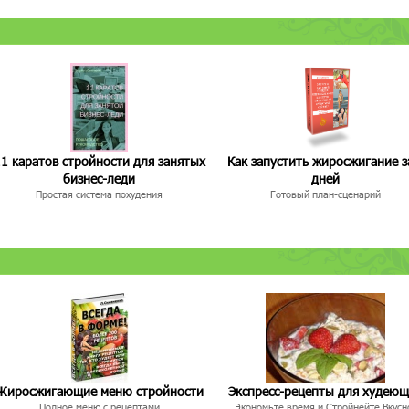
1 каратов стройности для занятых
Как запустить жиросжигание з
бизнес-леди
дней
Простая система похудения
Готовый план-сценарий
Жиросжигающие меню стройности
Экспресс-рецепты для худею
Полное меню с рецептами
Экономьте время и Стройнейте Вкусн