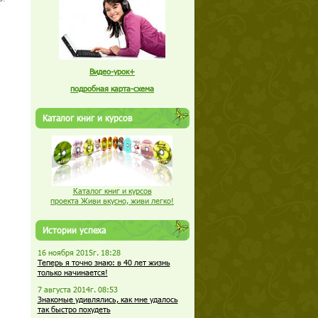
Видео-урок+
подробная карта-схема
Каталог книг и курсов
Каталог книг и курсов
проекта Живи вкусно, живи легко!
Истории успеха
16 ноября 2015г. 18:28
Теперь я точно знаю: в 40 лет жизнь
только начинается!
7 августа 2014г. 08:53
Знакомые удивлялись, как мне удалось
так быстро похудеть