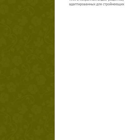
адаптированных для стройнеющих