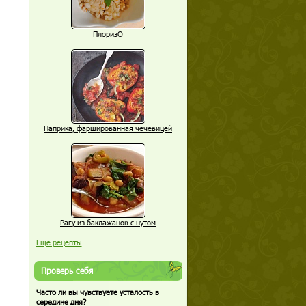
ПлоризО
Паприка, фаршированная чечевицей
Рагу из баклажанов с нутом
Еще рецепты
Проверь себя
Часто ли вы чувствуете усталость в
середине дня?