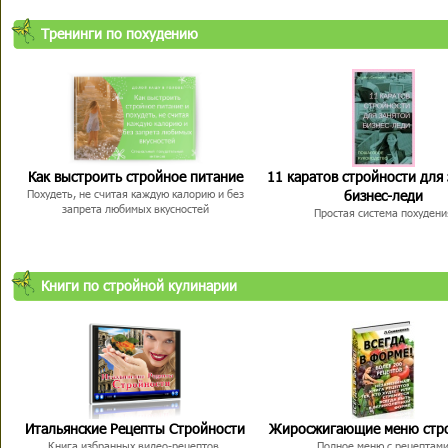
Тренинги по похудению
Как выстроить стройное питание
11 каратов стройности для
бизнес-леди
Похудеть, не считая каждую калорию и без
запрета любимых вкусностей
Простая система похудени
Книги по стройной кулинарии
Итальянские Рецепты Стройности
Жиросжигающие меню стр
Книга избранных видео-рецептов,
Полное меню с рецептам