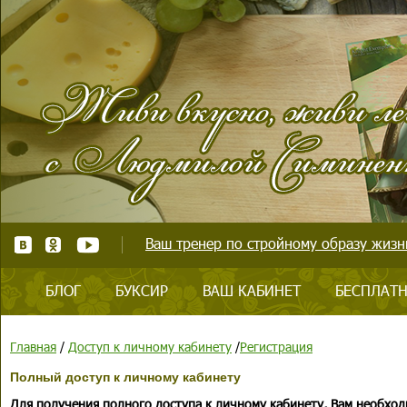
Ваш тренер по стройному образу жизни
БЛОГ
БУКСИР
ВАШ КАБИНЕТ
БЕСПЛАТН
Главная
/
Доступ к личному кабинету
/
Регистрация
Полный доступ к личному кабинету
Для получения полного доступа к личному кабинету, Вам необход