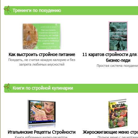
Тренинги по похудению
Как выстроить стройное питание
11 каратов стройности для
бизнес-леди
Похудеть, не считая каждую калорию и без
запрета любимых вкусностей
Простая система похудени
Книги по стройной кулинарии
Итальянские Рецепты Стройности
Жиросжигающие меню стр
Книга избранных видео-рецептов,
Полное меню с рецептам