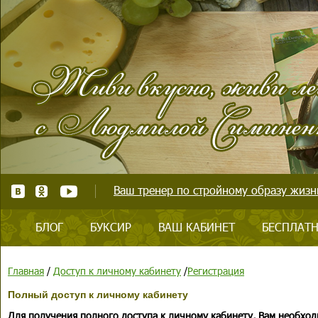
Ваш тренер по стройному образу жизни
БЛОГ
БУКСИР
ВАШ КАБИНЕТ
БЕСПЛАТН
Главная
/
Доступ к личному кабинету
/
Регистрация
Полный доступ к личному кабинету
Для получения полного доступа к личному кабинету, Вам необход