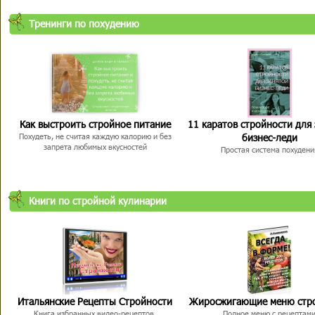
Тренинги по похудению
Как выстроить стройное питание
11 каратов стройности для
бизнес-леди
Похудеть, не считая каждую калорию и без
запрета любимых вкусностей
Простая система похудени
Книги по стройной кулинарии
Итальянские Рецепты Стройности
Жиросжигающие меню стр
Книга избранных видео-рецептов,
Полное меню с рецептам