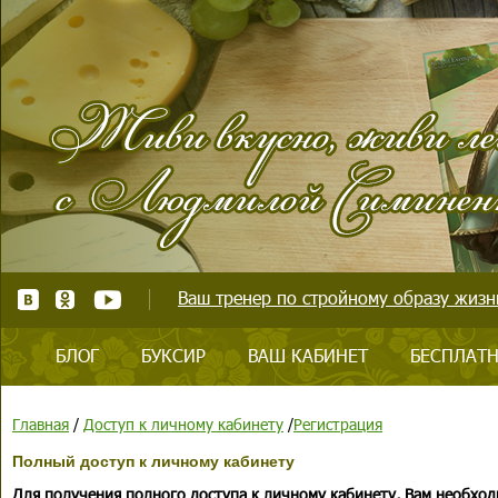
Ваш тренер по стройному образу жизни
БЛОГ
БУКСИР
ВАШ КАБИНЕТ
БЕСПЛАТН
Главная
/
Доступ к личному кабинету
/
Регистрация
Полный доступ к личному кабинету
Для получения полного доступа к личному кабинету, Вам необход