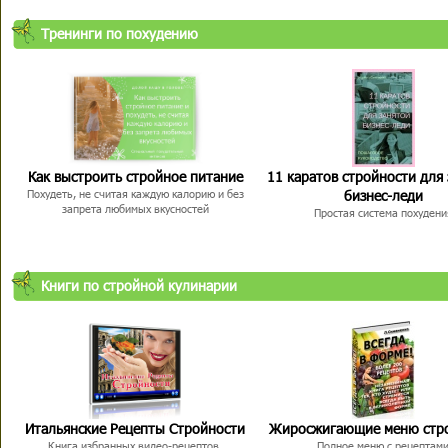
Тренинги по похудению
Как выстроить стройное питание
11 каратов стройности для
бизнес-леди
Похудеть, не считая каждую калорию и без
запрета любимых вкусностей
Простая система похудени
Книги по стройной кулинарии
Итальянские Рецепты Стройности
Жиросжигающие меню стр
Книга избранных видео-рецептов,
Полное меню с рецептам