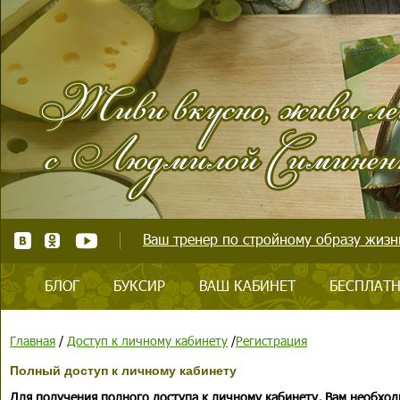
Ваш тренер по стройному образу жизни
БЛОГ
БУКСИР
ВАШ КАБИНЕТ
БЕСПЛАТН
Главная
/
Доступ к личному кабинету
/
Регистрация
Полный доступ к личному кабинету
Для получения полного доступа к личному кабинету, Вам необход