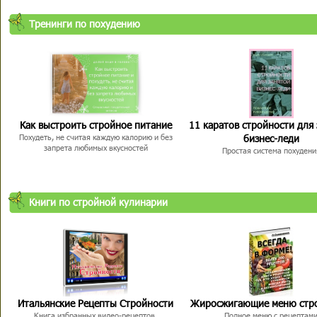
Тренинги по похудению
Как выстроить стройное питание
11 каратов стройности для
бизнес-леди
Похудеть, не считая каждую калорию и без
запрета любимых вкусностей
Простая система похудени
Книги по стройной кулинарии
Итальянские Рецепты Стройности
Жиросжигающие меню стр
Книга избранных видео-рецептов,
Полное меню с рецептам