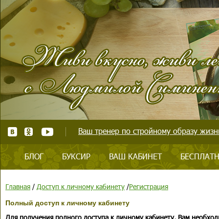
Ваш тренер по стройному образу жизни
БЛОГ
БУКСИР
ВАШ КАБИНЕТ
БЕСПЛАТН
Главная
/
Доступ к личному кабинету
/
Регистрация
Полный доступ к личному кабинету
Для получения полного доступа к личному кабинету, Вам необход