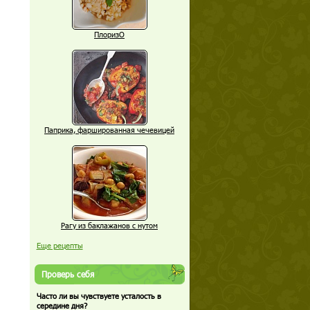
ПлоризО
Паприка, фаршированная чечевицей
Рагу из баклажанов с нутом
Еще рецепты
Проверь себя
Часто ли вы чувствуете усталость в
середине дня?