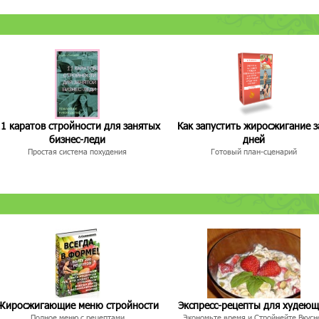
1 каратов стройности для занятых
Как запустить жиросжигание з
бизнес-леди
дней
Простая система похудения
Готовый план-сценарий
Жиросжигающие меню стройности
Экспресс-рецепты для худею
Полное меню с рецептами
Экономьте время и Стройнейте Вкусн