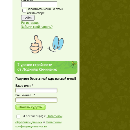
Запомнить меня на этом
компьютере
Регистрация
Забыли свой пароль?
7 уроков стройности
от Людмилы Симиненко
Получите бесплатный курс на свой e-mail
Ваше имя: *
Ваш е-mail: *
Я согласен(а) с
Политикой
обработки данных
и
Политикой
конфиденциальности