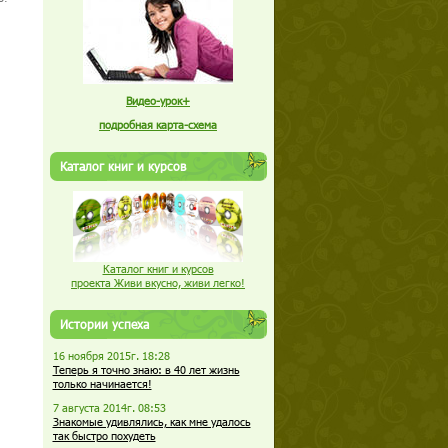
Видео-урок+
подробная карта-схема
Каталог книг и курсов
Каталог книг и курсов
проекта Живи вкусно, живи легко!
Истории успеха
16 ноября 2015г. 18:28
Теперь я точно знаю: в 40 лет жизнь
только начинается!
7 августа 2014г. 08:53
Знакомые удивлялись, как мне удалось
так быстро похудеть