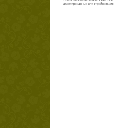
адаптированных для стройнеющих