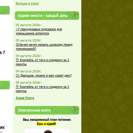
Больше о курсе
Худеем вместе - каждый день
05 августа 2026г.
⚡7 причудливых подсказок для
уменьшения аппетита
05 августа 2026г.
😮Зачем качку нюхать шоколад перед
тренировкой?
а 7
04 августа 2026г.
👌 Коктейль от тяги к сладкому за 2
минуты
04 августа 2026г.
🏋️‍♀️ Девушка, можно я вам совет дам?
04 августа 2026г.
👌 Коктейль от тяги к сладкому за 2
минуты
Архив блога
Электронные книги
Ваш ежедневный план питания:
Ешь и худей!
щих
о!