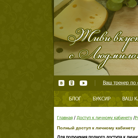
Ваш тренер по 
БЛОГ
БУКСИР
ВАШ К
Главная
/
Доступ к личному кабинету
/
Р
Полный доступ к личному кабинету
Для получения полного доступа к личн