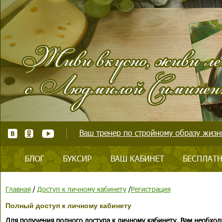
Ваш тренер по стройному образу жизни
БЛОГ
БУКСИР
ВАШ КАБИНЕТ
БЕСПЛАТН
Главная
/
Доступ к личному кабинету
/
Регистрация
Полный доступ к личному кабинету
Для получения полного доступа к личному кабинету, Вам необход