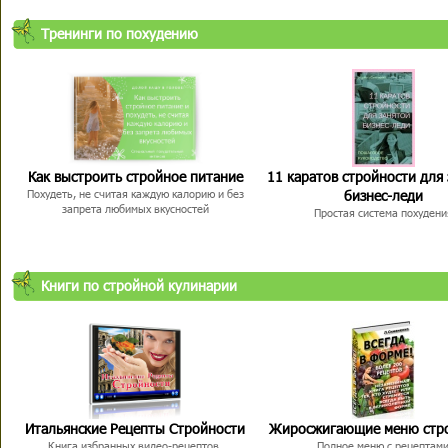
Тренинги по похудению
Как выстроить стройное питание
11 каратов стройности для
бизнес-леди
Похудеть, не считая каждую калорию и без
запрета любимых вкусностей
Простая система похудени
Книги по стройной кулинарии
Итальянские Рецепты Стройности
Жиросжигающие меню стр
Книга избранных видео-рецептов,
Полное меню с рецептам