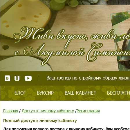
Ваш тренер по стройному образу жизни
БЛОГ
БУКСИР
ВАШ КАБИНЕТ
БЕСПЛАТН
Главная
/
Доступ к личному кабинету
/
Регистрация
Полный доступ к личному кабинету
Для получения полного доступа к личному кабинету, Вам необход