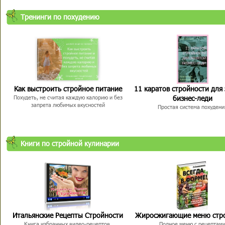
Тренинги по похудению
Как выстроить стройное питание
11 каратов стройности для
бизнес-леди
Похудеть, не считая каждую калорию и без
запрета любимых вкусностей
Простая система похудени
Книги по стройной кулинарии
Итальянские Рецепты Стройности
Жиросжигающие меню стр
Книга избранных видео-рецептов,
Полное меню с рецептам