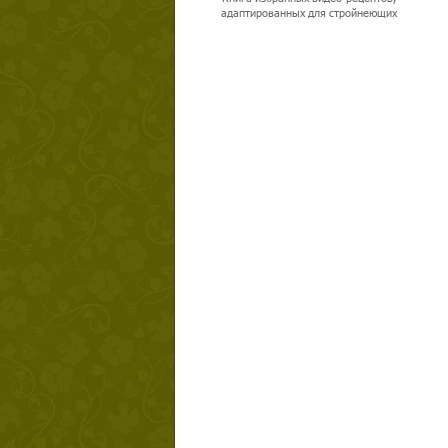
адаптированных для стройнеющих