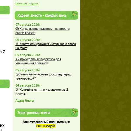
Больше о курсе
Худеем вместе - каждый день
07 августа 2026г.
😱 Когда взвешиваетесь - не верьте
своим глазам
06 августа 2026г.
🍅 Хвастаюсь урожаем и открываю глаза
на факт
а 7
05 августа 2026г.
⚡7 причудливых подсказок для
уменьшения аппетита
05 августа 2026г.
😮Зачем качку нюхать шоколад перед
тренировкой?
04 августа 2026г.
👌 Коктейль от тяги к сладкому за 2
минуты
Архив блога
Электронные книги
Ваш ежедневный план питания:
щих
Ешь и худей!
о!