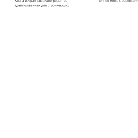
Книга избранных видео-рецептов,
Полное меню с рецептам
адаптированных для стройнеющих