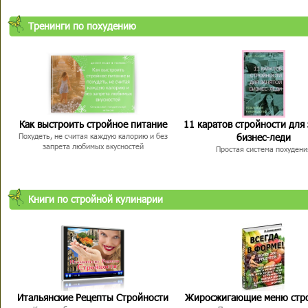
Тренинги по похудению
Как выстроить стройное питание
11 каратов стройности для
бизнес-леди
Похудеть, не считая каждую калорию и без
запрета любимых вкусностей
Простая система похудени
Книги по стройной кулинарии
Итальянские Рецепты Стройности
Жиросжигающие меню стр