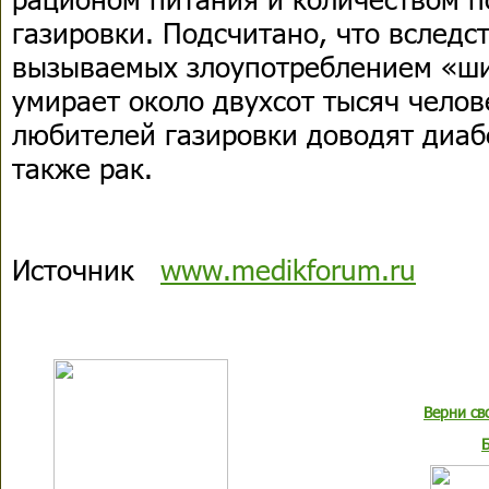
газировки. Подсчитано, что вследс
вызываемых злоупотреблением «ши
умирает около двухсот тысяч челов
любителей газировки доводят диабе
также рак.
Источник
www.medikforum.ru
Верни св