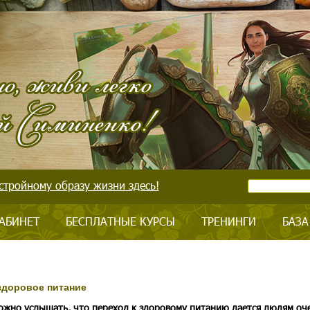
стройному образу жизни здесь!
АБИНЕТ
БЕСПЛАТНЫЕ КУРСЫ
ТРЕНИНГИ
БАЗА
 здоровое питание
ожно услышать, что переход к здоровому питанию дается людям оч