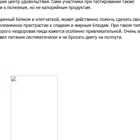
шие центр удовольствия. Сами участники при тестировании также
 к полезным, но не калорийным продуктам.
щенный белком и клетчаткой, может действенно помочь сделать сво
олезненное пристрастие к сладким и жирным блюдам. При таком ти
оторого нездоровая пища кажется особенно привлекательной. Очень 
ил питания систематически и не бросать диету на полпути.