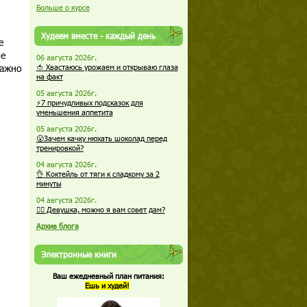
Больше о курсе
Худеем вместе - каждый день
е
пе
06 августа 2026г.
важно
🍅 Хвастаюсь урожаем и открываю глаза
на факт
05 августа 2026г.
⚡7 причудливых подсказок для
уменьшения аппетита
05 августа 2026г.
😮Зачем качку нюхать шоколад перед
тренировкой?
04 августа 2026г.
👌 Коктейль от тяги к сладкому за 2
минуты
04 августа 2026г.
🏋️‍♀️ Девушка, можно я вам совет дам?
Архив блога
Электронные книги
Ваш ежедневный план питания:
Ешь и худей!