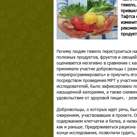
тяжело,
привыкл
Тафтса 
изменит
рекомен
продукт
Почему людям тяжело перестроиться на
полезных продуктов, фруктов и овощей? 
оценивается негативно в сравнении с 
принимали участие добровольцы с разн
«перепрограммировать» и приучить его
посредством проведения МРТ у участни
исследователей, было зафиксировано п
насыщенной калориями, а также снижени
удовольствие от здоровой пищи», - ре
Добровольцы, о которых идет речь, бы
ожирением, участвовавших в проекте. 
содержанием клетчатки и белка, и низки
как и раньше. Придерживаться рациона 
конце исследования, позволили судить,