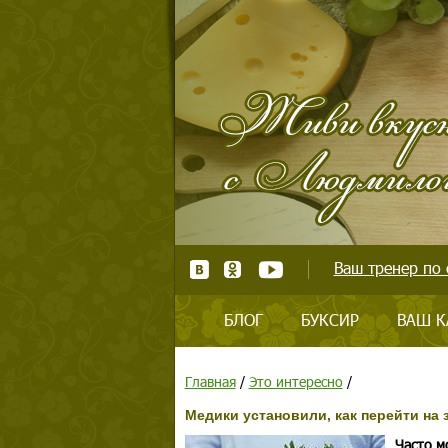
Ваш тренер по 
БЛОГ
БУКСИР
ВАШ К
Главная
/
Это интересно
/
Медики установили, как перейти на
Часто м