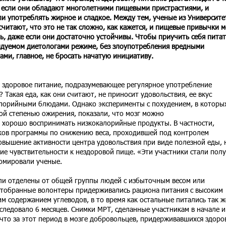
 если они обладают многолетними пищевыми пристрастиями, и
и употреблять жирное и сладкое. Между тем, ученые из Университе
считают, что это не так сложно, как кажется, и пищевые привычки 
ь, даже если они достаточно устойчивы. Чтобы приучить себя питат
дуемом диетологами режиме, без злоупотребления вредными
ами, главное, не бросать начатую инициативу.
 здоровое питание, подразумевающее регулярное употребление
Такая еда, как они считают, не приносит удовольствия, ее вкус
калорийными блюдами. Однако эксперименты с похудением, в которы
ой степенью ожирения, показали, что мозг можно
 хорошо воспринимать низкокалорийные продукты. В частности,
ков программы по снижению веса, проходившей под контролем
овышение активности центра удовольствия при виде полезной еды, 
е чувствительности к нездоровой пище. «Эти участники стали пол
зюмировали ученые.
ли отделены от общей группы людей с избыточным весом или
Отобранные волонтеры придерживались рациона питания с высоким
м содержанием углеводов, в то время как остальные питались так ж
следовало 6 месяцев. Снимки МРТ, сделанные участникам в начале и
 что за этот период в мозге добровольцев, придерживавшихся здоро