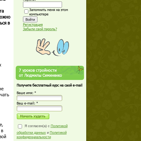
Запомнить меня на этом
та
компьютере
можно
ься в
Регистрация
Забыли свой пароль?
х
7 уроков стройности
от Людмилы Симиненко
Получите бесплатный курс на свой e-mail
не
Ваше имя: *
учать
Ваш е-mail: *
е,
Я согласен(а) с
Политикой
 в
обработки данных
и
Политикой
вой
конфиденциальности