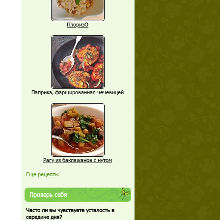
ПлоризО
Паприка, фаршированная чечевицей
Рагу из баклажанов с нутом
Еще рецепты
Проверь себя
Часто ли вы чувствуете усталость в
середине дня?