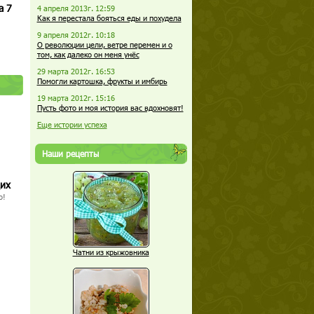
а 7
4 апреля 2013г. 12:59
Как я перестала бояться еды и похудела
9 апреля 2012г. 10:18
О революции цели, ветре перемен и о
том, как далеко он меня унёс
29 марта 2012г. 16:53
Помогли картошка, фрукты и имбирь
19 марта 2012г. 15:16
Пусть фото и моя история вас вдохновят!
Еще истории успеха
Наши рецепты
щих
о!
Чатни из крыжовника