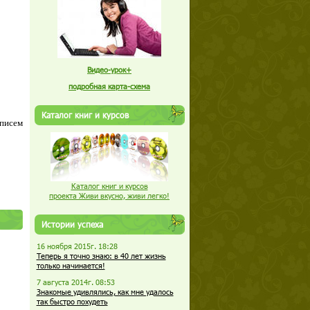
Видео-урок+
подробная карта-схема
Каталог книг и курсов
 писем
Каталог книг и курсов
проекта Живи вкусно, живи легко!
Истории успеха
16 ноября 2015г. 18:28
Теперь я точно знаю: в 40 лет жизнь
только начинается!
7 августа 2014г. 08:53
Знакомые удивлялись, как мне удалось
так быстро похудеть