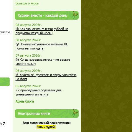
Больше о курсе
Худеем вместе - каждый день
08 августа 2026г.
🤩 Как экономить тысячи рублей на
 писем
продуктах каждый месяц
08 августа 2026г.
😮 Почему интуитивное питание НЕ
помогает похудеть
07 августа 2026г.
😱 Когда взвешиваетесь - не верьте
своим глазам
06 августа 2026г.
🍅 Хвастаюсь урожаем и открываю глаза
на факт
05 августа 2026г.
⚡7 причудливых подсказок для
уменьшения аппетита
Архив блога
Электронные книги
а 7
Ваш ежедневный план питания:
Ешь и худей!