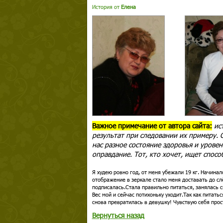
История от
Елена
Важное примечание от автора сайта:
ис
результат при следовании их примеру. С
нас разное состояние здоровья и уровен
оправдание. Тот, кто хочет, ищет спосо
Я худею ровно год, от меня убежали 19 кг. Начинал
отображение в зеркале стало меня доставать до сл
подписалась.Стала правильно питаться, занялась с
Вес мой и сейчас потихоньку уходит.Так как питатьс
снова превратилась в девушку! Чувствую себя прост
Вернуться назад