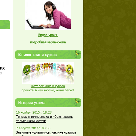
Видео-урок+
подробная карта-схема
Каталог книг и курсов
щих
о!
Каталог книг и курсов
проекта Живи вкусно, живи легко!
Истории успеха
16 ноября 2015г. 18:28
Теперь я точно знаю: в 40 лет жизнь
только начинается!
7 августа 2014г. 08:53
Знакомые удивлялись, как мне удалось