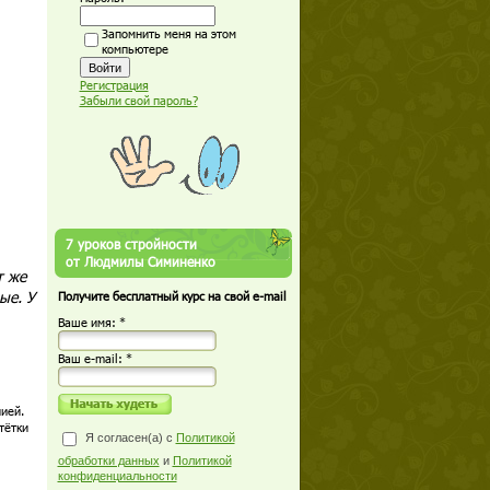
Запомнить меня на этом
компьютере
Регистрация
Забыли свой пароль?
7 уроков стройности
от Людмилы Симиненко
т же
ые. У
Получите бесплатный курс на свой e-mail
Ваше имя: *
Ваш е-mail: *
ией.
тётки
Я согласен(а) с
Политикой
обработки данных
и
Политикой
конфиденциальности