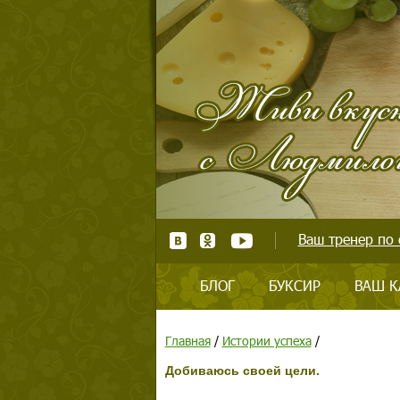
Ваш тренер по 
БЛОГ
БУКСИР
ВАШ К
Главная
/
Истории успеха
/
Добиваюсь своей цели.