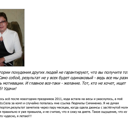
тории похудения других людей не гарантируют, что вы получите то
амо собой, результат не у всех будет одинаковый - ведь все мы разн
ь мотивации. И главное все-таки - желание. Тот, кто не хочет, ищет
б! Удачи!
ось всё после новогодних праздников 2011, кода встала на весы и ужаснулось, а моё
ёз.Села за комп и случайно попалась мне ссылка Людмилы Симиненко. Я не думая
портом.результат заметила через пару месяцев, когда одела джинсы с застёгнутой молн
я правильно я уже привыкла, и не считаю, что я сижу на диете. Такое ощущение, что из 
о чудесно, я летаю!!!