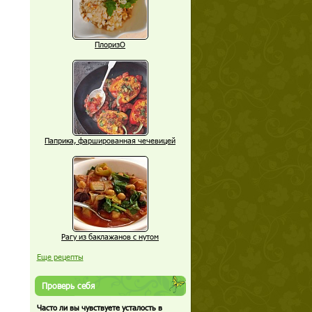
ПлоризО
Паприка, фаршированная чечевицей
Рагу из баклажанов с нутом
Еще рецепты
Проверь себя
Часто ли вы чувствуете усталость в