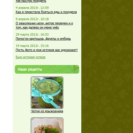
так быстро похудеть
4 апреля 2013г. 12:59
Как я перестала бояться еды и похудела
9 апреля 2012г. 10:18
О революции цели, ветре перемен и о
том, как далеко он меня унёс
29 марта 2012г. 16:53
Помогли картошка, фрукты и имбирь
19 марта 2012г. 15:16
Пусть фото и моя история вас вдохновят!
Еще истории успеха
Наши рецепты
Чатни из крыжовника