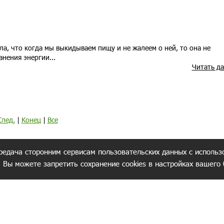
ла, что когда мы выкидываем пищу и не жалеем о ней, то она не
анения энергии...
Читать д
След.
|
Конец
|
Все
редача сторонним сервисам пользовательских данных с использ
. Вы можете запретить сохранение cookies в настройках вашего