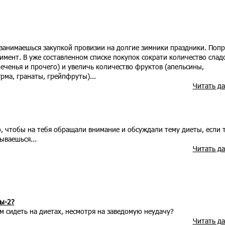
 занимаешься закупкой провизии на долгие зимники праздники. Поп
имент. В уже составленном списке покупок сократи количество слад
еченья и прочего) и увеличь количество фруктов (апельсины,
рма, гранаты, грейпфруты)...
Читать д
о, чтобы на тебя обращали внимание и обсуждали тему диеты, если 
ываешься...
Читать д
ы-2?
 сидеть на диетах, несмотря на заведомую неудачу?
Читать д