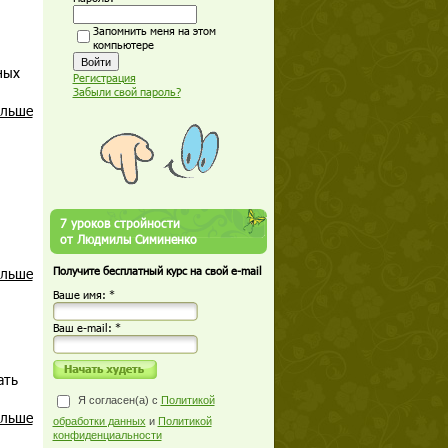
Запомнить меня на этом
компьютере
ных
Регистрация
Забыли свой пароль?
альше
7 уроков стройности
от Людмилы Симиненко
альше
Получите бесплатный курс на свой e-mail
Ваше имя: *
Ваш е-mail: *
ать
Я согласен(а) с
Политикой
альше
обработки данных
и
Политикой
конфиденциальности