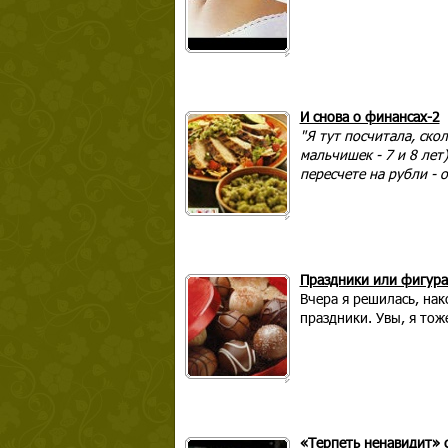
И снова о финансах-2
"Я тут посчитала, скол
мальчишек - 7 и 8 лет)
пересчете на рубли - о
Праздники или фигура
Вчера я решилась, на
праздники. Увы, я тож
«Терпеть ненавидит» 