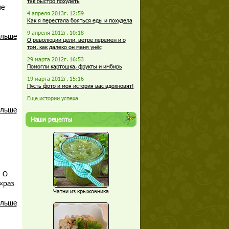
так быстро похудеть
не
4 апреля 2013г. 12:59
Как я перестала бояться еды и похудела
9 апреля 2012г. 10:18
альше
О революции цели, ветре перемен и о
том, как далеко он меня унёс
29 марта 2012г. 16:53
Помогли картошка, фрукты и имбирь
19 марта 2012г. 15:16
Пусть фото и моя история вас вдохновят!
Еще истории успеха
альше
Наши рецепты
. О
«раз
Чатни из крыжовника
альше