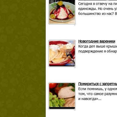
Сегодня я отвечу на п
единожды. Но очень уж
большинство из нас? В
Новогодние вареники
Когда дел выше крыши
подверждение я обнар
Помириться с запретн
Если помнишь, у одном
том, что самое разумн
и навсегда»...