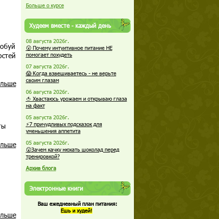
Больше о курсе
Худеем вместе - каждый день
08 августа 2026г.
робуй
😮 Почему интуитивное питание НЕ
остей
помогает похудеть
07 августа 2026г.
😱 Когда взвешиваетесь - не верьте
своим глазам
альше
06 августа 2026г.
🍅 Хвастаюсь урожаем и открываю глаза
на факт
05 августа 2026г.
⚡7 причудливых подсказок для
ты
уменьшения аппетита
05 августа 2026г.
альше
😮Зачем качку нюхать шоколад перед
тренировкой?
Архив блога
Электронные книги
Ваш ежедневный план питания:
Ешь и худей!
альше