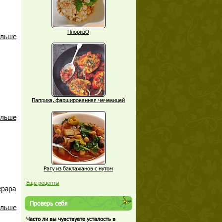
ПлоризО
альше
Паприка, фаршированная чечевицей
альше
Рагу из баклажанов с нутом
Еще рецепты
ерара
Проверь себя
альше
Часто ли вы чувствуете усталость в