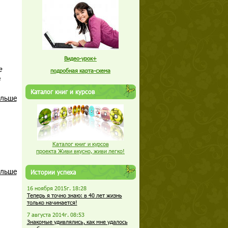
Видео-урок+
е
подробная карта-схема
Каталог книг и курсов
альше
Каталог книг и курсов
проекта Живи вкусно, живи легко!
альше
Истории успеха
16 ноября 2015г. 18:28
Теперь я точно знаю: в 40 лет жизнь
только начинается!
7 августа 2014г. 08:53
Знакомые удивлялись, как мне удалось