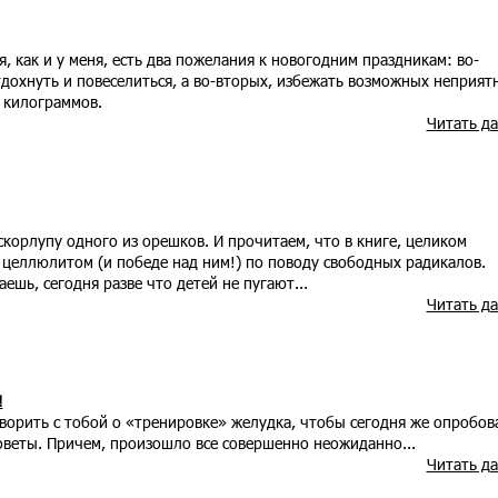
я, как и у меня, есть два пожелания к новогодним праздникам: во-
тдохнуть и повеселиться, а во-вторых, избежать возможных неприят
 килограммов.
Читать д
скорлупу одного из орешков. И прочитаем, что в книге, целиком
 целлюлитом (и победе над ним!) по поводу свободных радикалов.
ешь, сегодня разве что детей не пугают...
Читать д
!
ворить с тобой о «тренировке» желудка, чтобы сегодня же опробов
оветы. Причем, произошло все совершенно неожиданно...
Читать д