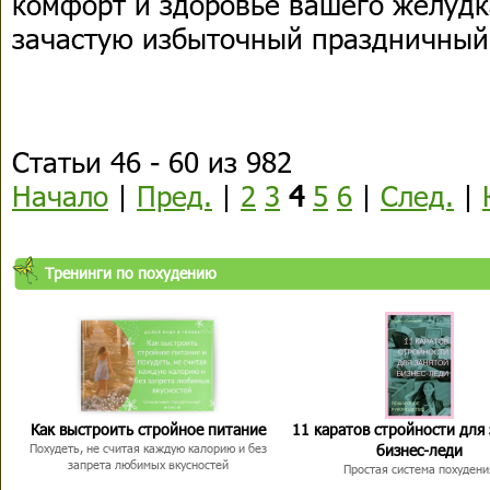
комфорт и здоровье вашего желудка
зачастую избыточный праздничный
Статьи 46 - 60 из 982
Начало
|
Пред.
|
2
3
4
5
6
|
След.
|
Тренинги по похудению
Как выстроить стройное питание
11 каратов стройности для
бизнес-леди
Похудеть, не считая каждую калорию и без
запрета любимых вкусностей
Простая система похудени