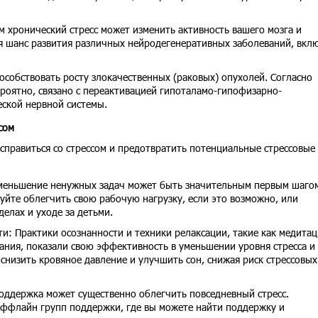
м хронический стресс может изменить активность вашего мозга и
я шанс развития различных нейродегенеративных заболеваний, вкл
особствовать росту злокачественных (раковых) опухолей. Согласно
ероятно, связано с переактивацией гипоталамо-гипофизарно-
ской нервной системы.
ссом
справиться со стрессом и предотвратить потенциальные стрессовые
меньшение ненужных задач может быть значительным первым шагом
уйте облегчить свою рабочую нагрузку, если это возможно, или
елах и уходе за детьми.
и: Практики осознанности и техники релаксации, такие как медитац
ания, показали свою эффективность в уменьшении уровня стресса и
снизить кровяное давление и улучшить сон, снижая риск стрессовых
оддержка может существенно облегчить повседневный стресс.
оффлайн групп поддержки, где вы можете найти поддержку и