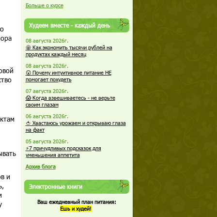
Больше о курсе
Худеем вместе - каждый день
со
пора
08 августа 2026г.
🤩 Как экономить тысячи рублей на
продуктах каждый месяц
08 августа 2026г.
овой
😮 Почему интуитивное питание НЕ
ство
помогает похудеть
07 августа 2026г.
😱 Когда взвешиваетесь - не верьте
своим глазам
06 августа 2026г.
ектам
🍅 Хвастаюсь урожаем и открываю глаза
на факт
05 августа 2026г.
⚡7 причудливых подсказок для
ывать
уменьшения аппетита
Архив блога
в и
ь,
Электронные книги
и
Ваш ежедневный план питания:
у
Ешь и худей!