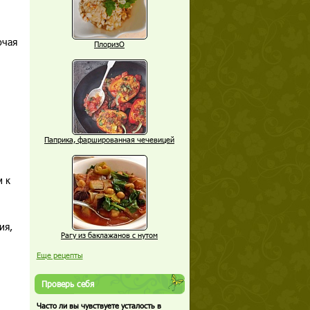
ючая
ПлоризО
Паприка, фаршированная чечевицей
 к
ия,
Рагу из баклажанов с нутом
Еще рецепты
Проверь себя
Часто ли вы чувствуете усталость в