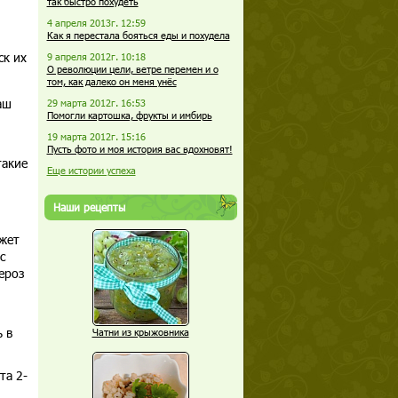
так быстро похудеть
4 апреля 2013г. 12:59
Как я перестала бояться еды и похудела
ск их
9 апреля 2012г. 10:18
О революции цели, ветре перемен и о
том, как далеко он меня унёс
аш
29 марта 2012г. 16:53
Помогли картошка, фрукты и имбирь
19 марта 2012г. 15:16
Пусть фото и моя история вас вдохновят!
такие
Еще истории успеха
Наши рецепты
ожет
с
ероз
 в
Чатни из крыжовника
та 2-