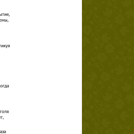
ытие,
моны,
тикуя
когда
оголя
т,
аза