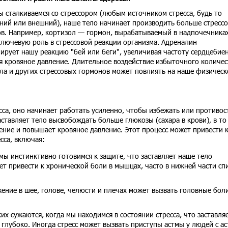
ы сталкиваемся со стрессором (любым источником стресса, будь то
ний или внешний), наше тело начинает производить больше стресс
в. Например, кортизол — гормон, вырабатываемый в надпочечниках
ключевую роль в стрессовой реакции организма. Адреналин
ирует нашу реакцию "бей или беги", увеличивая частоту сердцебие
 кровяное давление. Длительное воздействие избыточного количес
ла и других стрессовых гормонов может повлиять на наше физическ
са, оно начинает работать усиленно, чтобы избежать или противос
ставляет тело высвобождать больше глюкозы (сахара в крови), в то
ение и повышает кровяное давление. Этот процесс может привести 
сса, включая:
 мы инстинктивно готовимся к защите, что заставляет наше тело
ет привести к хронической боли в мышцах, часто в нижней части сп
жение в шее, голове, челюсти и плечах может вызвать головные боли
х сужаются, когда мы находимся в состоянии стресса, что заставля
 глубоко. Иногда стресс может вызвать приступы астмы у людей с а