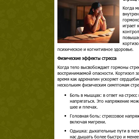
Когда м
внутрен
гормоно
играет 
контрол
повышая
кортизо
психическое и когнитивное здоровье.
Физические эффекты стресса
Когда тело высвобождает гормоны стрес
воспринимаемой опасности. Кортизол за
время как адреналин ускоряет сердцеби
нескольким физическим симптомам стре
Боль в мышцах: в ответ на стресс
напрягаться. Это напряжение мож
шее и плечах.
Головная боль: стрессовое напря
включая мигрени.
Одышка: дыхательные пути в легки
нас дышать более быстро и менее