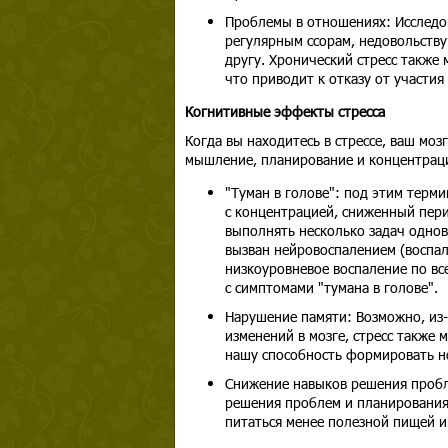
Проблемы в отношениях: Исследов
регулярным ссорам, недовольству
другу. Хронический стресс также 
что приводит к отказу от участи
Когнитивные эффекты стресса
Когда вы находитесь в стрессе, ваш моз
мышление, планирование и концентраци
"Туман в голове": под этим тер
с концентрацией, сниженный пер
выполнять несколько задач однов
вызван нейровоспалением (воспал
низкоуровневое воспаление по все
с симптомами "тумана в голове".
Нарушение памяти: Возможно, из-
изменений в мозге, стресс также 
нашу способность формировать н
Снижение навыков решения пробл
решения проблем и планирования.
питаться менее полезной пищей и 