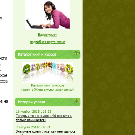
м,
Видео-урок+
подробная карта-схема
Каталог книг и курсов
ости
ь
ь
ское
есса
Каталог книг и курсов
проекта Живи вкусно, живи легко!
е на
Истории успеха
16 ноября 2015г. 18:28
Теперь я точно знаю: в 40 лет жизнь
только начинается!
7 августа 2014г. 08:53
Знакомые удивлялись, как мне удалось