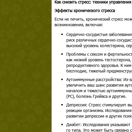
Как снизить стресс: техники управления
Эффекты хронического стресса
Если не лечить, хронический стресс мо
возникновения, включая:
Сердечно-сосудистые заболевания
риск различных сердечно-сосудис
высокий уровень холестерина, се
Проблемы с сексом и фертильност
как низкий уровень тестостерона
репродуктивного здоровья. К ним
бесплодие, тяжелый предменстру
Аутоиммунные расстройства: Из-з
увеличить ваш шанс развития ауто
началом и тяжестью аутоиммунных
(РС), болезнь Грейвса и другие.
Депрессия: Стресс стимулирует в
реакции организма. Исследования
развитии депрессии и других псих
Диабет: Исследования указывают н
го типа. Это может быть связано