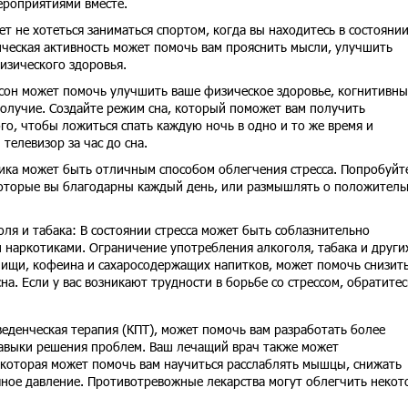
роприятиями вместе.
т не хотеться заниматься спортом, когда вы находитесь в состояни
ическая активность может помочь вам прояснить мысли, улучшить
изического здоровья.
 сон может помочь улучшить ваше физическое здоровье, когнитивны
олучие. Создайте режим сна, который поможет вам получить
го, чтобы ложиться спать каждую ночь в одно и то же время и
телевизор за час до сна.
ика может быть отличным способом облегчения стресса. Попробуйт
 которые вы благодарны каждый день, или размышлять о положител
ля и табака: В состоянии стресса может быть соблазнительно
 наркотиками. Ограничение употребления алкоголя, табака и други
пищи, кофеина и сахаросодержащих напитков, может помочь снизит
на. Если у вас возникают трудности в борьбе со стрессом, обратитес
веденческая терапия (КПТ), может помочь вам разработать более
авыки решения проблем. Ваш лечащий врач также может
которая может помочь вам научиться расслаблять мышцы, снижать
яное давление. Противотревожные лекарства могут облегчить некот