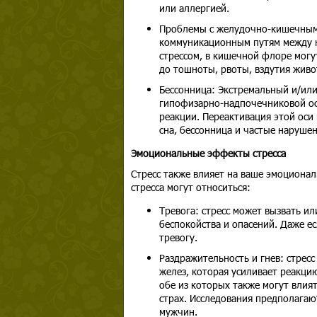
или аллергией.
Проблемы с желудочно-кишечным 
коммуникационным путям между н
стрессом, в кишечной флоре могу
до тошноты, рвоты, вздутия живо
Бессонница: Экстремальный и/или
гипофизарно-надпочечниковой оси
реакции. Переактивация этой оси
сна, бессонница и частые нарушен
Эмоциональные эффекты стресса
Стресс также влияет на ваше эмоциона
стресса могут относиться:
Тревога: стресс может вызвать ил
беспокойства и опасений. Даже е
тревогу.
Раздражительность и гнев: стрес
желез, которая усиливает реакци
обе из которых также могут влият
страх. Исследования предполагают
мужчин.