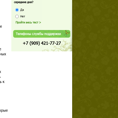
середине дня?
и
Да
Нет
е
Телефоны службы поддержки
+7 (909) 421-77-27
е
ьных
х
ь
ь к
орые