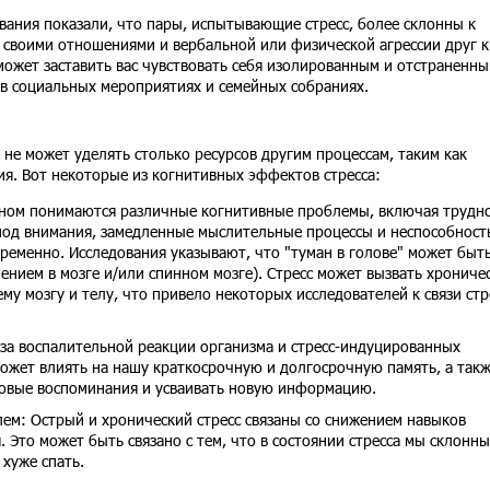
ания показали, что пары, испытывающие стресс, более склонны к
 своими отношениями и вербальной или физической агрессии друг к
может заставить вас чувствовать себя изолированным и отстраненны
я в социальных мероприятиях и семейных собраниях.
г не может уделять столько ресурсов другим процессам, таким как
я. Вот некоторые из когнитивных эффектов стресса:
мином понимаются различные когнитивные проблемы, включая трудн
иод внимания, замедленные мыслительные процессы и неспособност
ременно. Исследования указывают, что "туман в голове" может быт
ением в мозге и/или спинном мозге). Стресс может вызвать хрониче
му мозгу и телу, что привело некоторых исследователей к связи стр
за воспалительной реакции организма и стресс-индуцированных
может влиять на нашу краткосрочную и долгосрочную память, а такж
овые воспоминания и усваивать новую информацию.
ем: Острый и хронический стресс связаны со снижением навыков
 Это может быть связано с тем, что в состоянии стресса мы склонны
хуже спать.