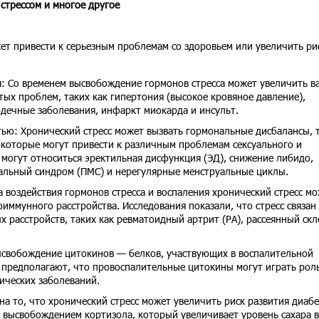
 стрессом и многое другое
жет привести к серьезным проблемам со здоровьем или увеличить ри
: Со временем высвобождение гормонов стресса может увеличить в
тых проблем, таких как гипертония (высокое кровяное давление),
рдечные заболевания, инфаркт миокарда и инсульт.
ью: Хронический стресс может вызвать гормональные дисбалансы, 
, которые могут привести к различным проблемам сексуального и
 могут относиться эректильная дисфункция (ЭД), снижение либидо,
альный синдром (ПМС) и нерегулярные менструальные циклы.
а воздействия гормонов стресса и воспаления хронический стресс м
иммунного расстройства. Исследования показали, что стресс связан 
 расстройств, таких как ревматоидный артрит (РА), рассеянный скл
ысвобождение цитокинов — белков, участвующих в воспалительной
 предполагают, что провоспалительные цитокины могут играть роль
ических заболеваний.
а то, что хронический стресс может увеличить риск развития диабе
 с высвобождением кортизола, который увеличивает уровень сахара в