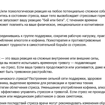
и/или психологическая реакция на любое потенциально сложное соб
итесь в состоянии стресса, ваше тело высвобождает стрессовые гор
ые запускают вашу реакцию "бей или беги". С течением времени
может повлиять на ваше физическое, эмоциональное и когнитивное
соединившись к группе поддержки, сократив рабочую нагрузку, прак
ребление алкоголя и кофеина. Психотерапия и противотревожные
никают трудности в самостоятельной борьбе со стрессом.
с — это ваша реакция на сложные внутренние или внешние силы,
гда вы можете испытывать временную тревогу — подавляющие
на стресс. Если ваша тревога продолжается или усиливается, даже 
ожет быть тревожное расстройство.
ического стресса?
Построение сильной сети поддержки, здоровое
вника, выделение времени для релаксации и практика техник
тегии облегчения стресса. Уменьшение употребления кофеина, алк
 эффективно управлять стрессом и тревогой. Если стресс не проходи
еком или медицинским работником о своих симптомах.
ния последствий стресса врачи могут рекомендовать изменения обр