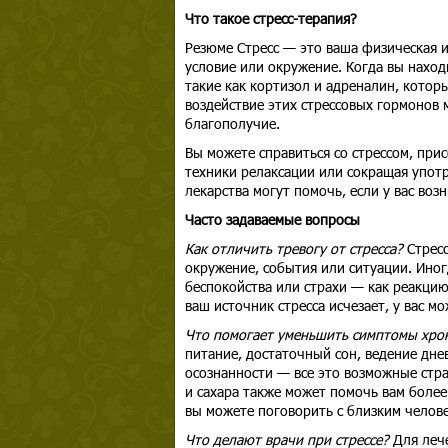
Что такое стресс-терапия?
Резюме Стресс — это ваша физическая 
условие или окружение. Когда вы наход
такие как кортизол и адреналин, котор
воздействие этих стрессовых гормонов 
благополучие.
Вы можете справиться со стрессом, при
техники релаксации или сокращая упот
лекарства могут помочь, если у вас воз
Часто задаваемые вопросы
Как отличить тревогу от стресса?
Стрес
окружение, события или ситуации. Ино
беспокойства или страхи — как реакцию 
ваш источник стресса исчезает, у вас м
Что помогает уменьшить симптомы хрон
питание, достаточный сон, ведение дне
осознанности — все это возможные стра
и сахара также может помочь вам более
вы можете поговорить с близким челов
Что делают врачи при стрессе?
Для лече