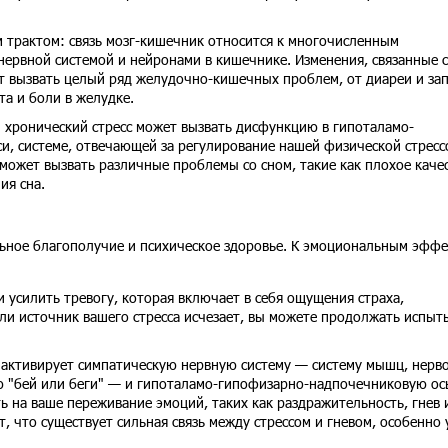
трактом: связь мозг-кишечник относится к многочисленным
ервной системой и нейронами в кишечнике. Изменения, связанные 
т вызвать целый ряд желудочно-кишечных проблем, от диареи и за
та и боли в желудке.
 хронический стресс может вызвать дисфункцию в гипоталамо-
, системе, отвечающей за регулирование нашей физической стресс
 может вызвать различные проблемы со сном, такие как плохое каче
ия сна.
льное благополучие и психическое здоровье. К эмоциональным эфф
и усилить тревогу, которая включает в себя ощущения страха,
сли источник вашего стресса исчезает, вы можете продолжать испыт
с активирует симпатическую нервную систему — систему мышц, нерво
ю "бей или беги" — и гипоталамо-гипофизарно-надпочечниковую ос
ь на ваше переживание эмоций, таких как раздражительность, гнев 
, что существует сильная связь между стрессом и гневом, особенно 