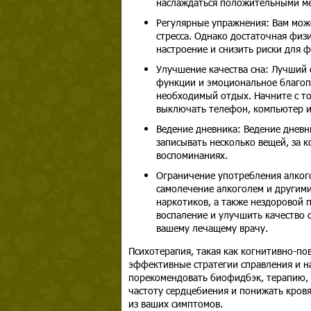
наслаждаться положительными ме
Регулярные упражнения: Вам може
стресса. Однако достаточная физ
настроение и снизить риски для ф
Улучшение качества сна: Лучший
функции и эмоциональное благоп
необходимый отдых. Начните с то
выключать телефон, компьютер и 
Ведение дневника: Ведение дневн
записывать несколько вещей, за
воспоминаниях.
Ограничение употребления алкого
самолечение алкоголем и другими
наркотиков, а также нездоровой 
воспаление и улучшить качество с
вашему лечащему врачу.
Психотерапия, такая как когнитивно-по
эффективные стратегии справления и н
порекомендовать биофидбэк, терапию, 
частоту сердцебиения и понижать кров
из ваших симптомов.