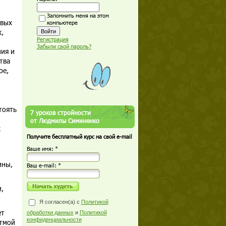
Запомнить меня на этом
овых
компьютере
,
Регистрация
Забыли свой пароль?
ния и
тва
ое,
тоять
7 уроков стройности
от Людмилы Симиненко
к
Получите бесплатный курс на свой e-mail
Ваше имя: *
ины,
Ваш е-mail: *
,
Я согласен(а) с
Политикой
ет
обработки данных
и
Политикой
конфиденциальности
стмой