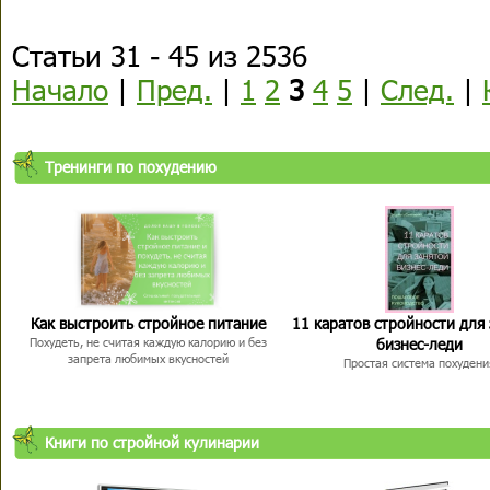
Статьи 31 - 45 из 2536
Начало
|
Пред.
|
1
2
3
4
5
|
След.
|
Тренинги по похудению
Как выстроить стройное питание
11 каратов стройности для
бизнес-леди
Похудеть, не считая каждую калорию и без
запрета любимых вкусностей
Простая система похудени
Книги по стройной кулинарии