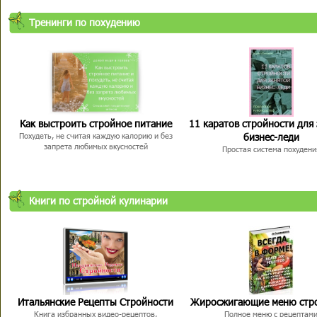
Тренинги по похудению
Как выстроить стройное питание
11 каратов стройности для
бизнес-леди
Похудеть, не считая каждую калорию и без
запрета любимых вкусностей
Простая система похудени
Книги по стройной кулинарии
Итальянские Рецепты Стройности
Жиросжигающие меню стр
Книга избранных видео-рецептов,
Полное меню с рецептам