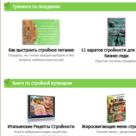
Тренинги по похудению
Как выстроить стройное питание
11 каратов стройности для
бизнес-леди
Похудеть, не считая каждую калорию и без
запрета любимых вкусностей
Простая система похудени
Книги по стройной кулинарии
Итальянские Рецепты Стройности
Жиросжигающие меню стр
Книга избранных видео-рецептов,
Полное меню с рецептам