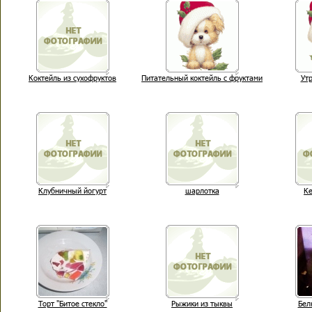
Коктейль из сухофруктов
Питательный коктейль с фруктами
Ут
Клубничный йогурт
шарлотка
К
Торт "Битое стекло"
Рыжики из тыквы
Бел