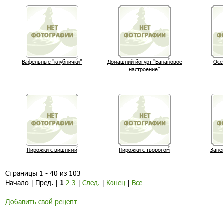
Вафельные "клубнички"
Домашний йогурт "Банановое
Осе
настроение"
Пирожки с вишнями
Пирожки с творогом
Запе
Страницы 1 - 40 из 103
Начало | Пред. |
1
2
3
|
След.
|
Конец
|
Все
Добавить свой рецепт