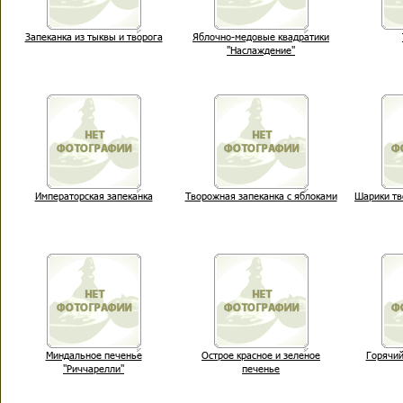
Запеканка из тыквы и творога
Яблочно-медовые квадратики
"Наслаждение"
Императорская запеканка
Творожная запеканка с яблоками
Шарики т
Миндальное печенье
Острое красное и зеленое
Горячий
"Риччарелли"
печенье