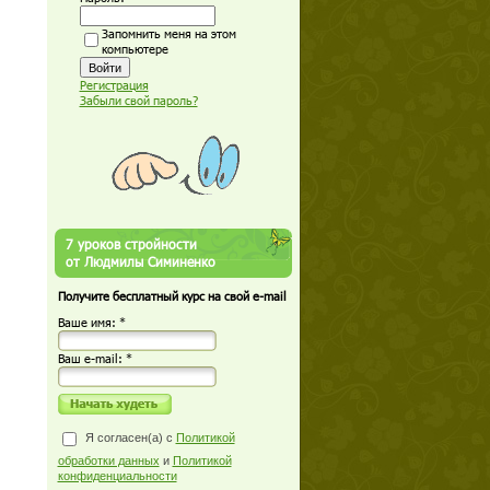
Запомнить меня на этом
компьютере
Регистрация
Забыли свой пароль?
7 уроков стройности
от Людмилы Симиненко
Получите бесплатный курс на свой e-mail
Ваше имя: *
Ваш е-mail: *
Я согласен(а) с
Политикой
обработки данных
и
Политикой
конфиденциальности