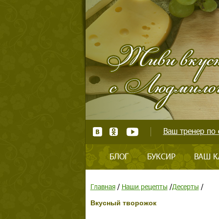
Ваш тренер по 
БЛОГ
БУКСИР
ВАШ К
Главная
/
Наши рецепты
/
Десерты
/
Вкусный творожок