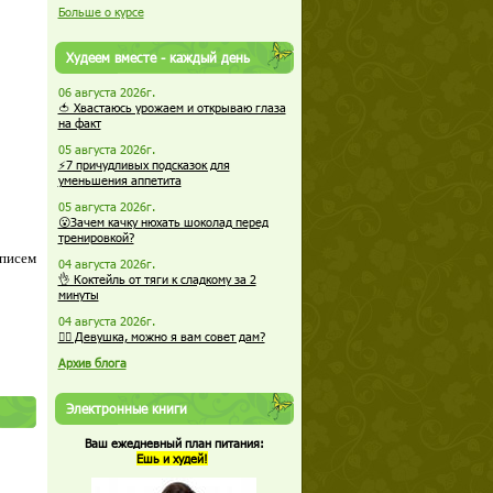
Больше о курсе
Худеем вместе - каждый день
06 августа 2026г.
🍅 Хвастаюсь урожаем и открываю глаза
на факт
05 августа 2026г.
⚡7 причудливых подсказок для
уменьшения аппетита
05 августа 2026г.
😮Зачем качку нюхать шоколад перед
тренировкой?
 писем
04 августа 2026г.
👌 Коктейль от тяги к сладкому за 2
минуты
04 августа 2026г.
🏋️‍♀️ Девушка, можно я вам совет дам?
Архив блога
Электронные книги
Ваш ежедневный план питания:
Ешь и худей!