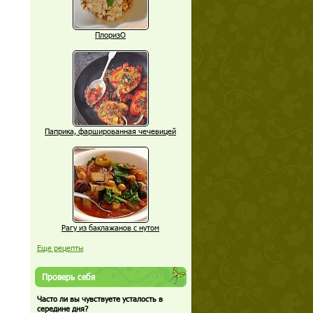
ПлоризО
Паприка, фаршированная чечевицей
Рагу из баклажанов с нутом
Еще рецепты
Проверь себя
Часто ли вы чувствуете усталость в
середине дня?