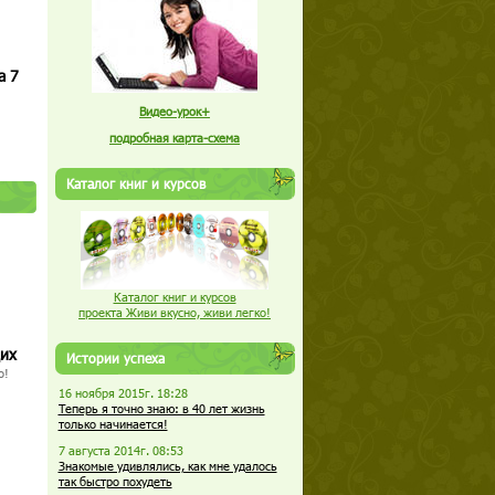
а 7
Видео-урок+
подробная карта-схема
Каталог книг и курсов
Каталог книг и курсов
проекта Живи вкусно, живи легко!
щих
Истории успеха
о!
16 ноября 2015г. 18:28
Теперь я точно знаю: в 40 лет жизнь
только начинается!
7 августа 2014г. 08:53
Знакомые удивлялись, как мне удалось
так быстро похудеть