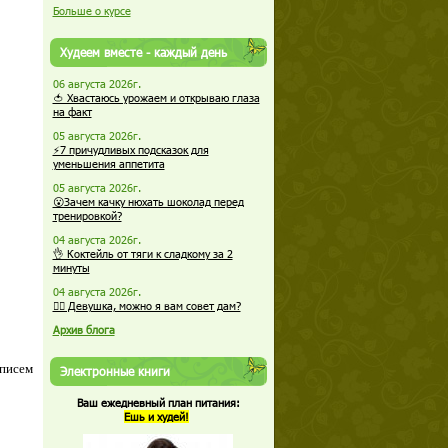
Больше о курсе
Худеем вместе - каждый день
06 августа 2026г.
🍅 Хвастаюсь урожаем и открываю глаза
на факт
05 августа 2026г.
⚡7 причудливых подсказок для
уменьшения аппетита
05 августа 2026г.
😮Зачем качку нюхать шоколад перед
тренировкой?
04 августа 2026г.
👌 Коктейль от тяги к сладкому за 2
минуты
04 августа 2026г.
🏋️‍♀️ Девушка, можно я вам совет дам?
Архив блога
 писем
Электронные книги
Ваш ежедневный план питания:
Ешь и худей!