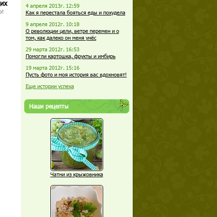
щих
4 апреля 2013г. 12:59
о!
Как я перестала бояться еды и похудела
9 апреля 2012г. 10:18
О революции цели, ветре перемен и о
том, как далеко он меня унёс
29 марта 2012г. 16:53
Помогли картошка, фрукты и имбирь
19 марта 2012г. 15:16
Пусть фото и моя история вас вдохновят!
Еще истории успеха
Наши рецепты
Чатни из крыжовника