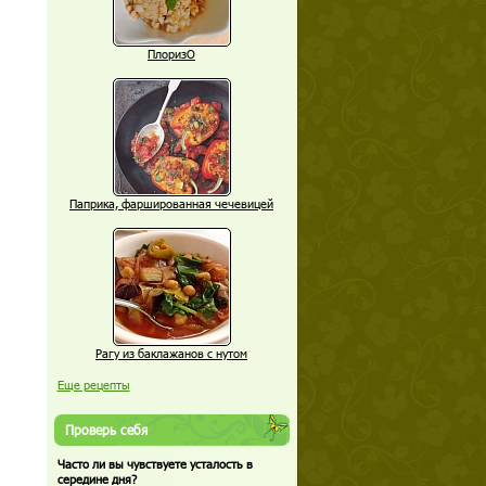
ПлоризО
Паприка, фаршированная чечевицей
Рагу из баклажанов с нутом
Еще рецепты
Проверь себя
Часто ли вы чувствуете усталость в
середине дня?