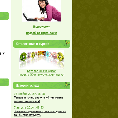
Видео-урок+
подробная карта-схема
Каталог книг и курсов
а 7
Каталог книг и курсов
проекта Живи вкусно, живи легко!
Истории успеха
16 ноября 2015г. 18:28
Теперь я точно знаю: в 40 лет жизнь
только начинается!
7 августа 2014г. 08:53
Знакомые удивлялись, как мне удалось
так быстро похудеть