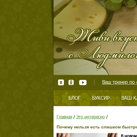
Ваш тренер по 
БЛОГ
БУКСИР
ВАШ К
Главная
/
Это интересно
/
Почему нельзя есть слишком быстр
В новом