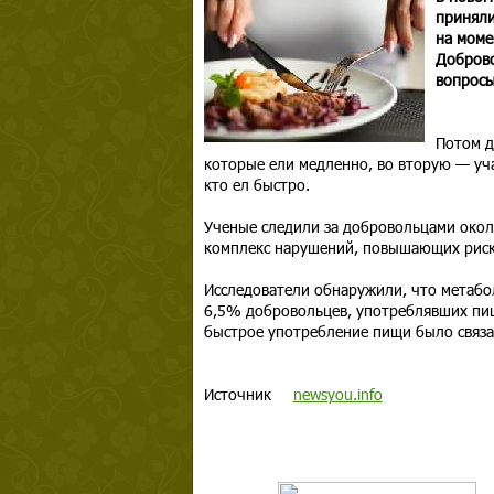
приняли
на моме
Доброво
вопросы
Потом д
которые ели медленно, во вторую — уча
кто ел быстро.
Ученые следили за добровольцами около
комплекс нарушений, повышающих риск 
Исследователи обнаружили, что метабо
6,5% добровольцев, употреблявших пищу
быстрое употребление пищи было связан
Источник
newsyou.info