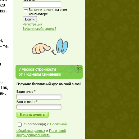
ев
Запомнить меня на этом
вы.
компьютере
Регистрация
Забыли свой пароль?
и,
 те,
м —
7 уроков стройности
от Людмилы Симиненко
о,
Получите бесплатный курс на свой e-mail
Так,
Ваше имя: *
ви.
Ваш е-mail: *
Я согласен(а) с
Политикой
обработки данных
и
Политикой
конфиденциальности