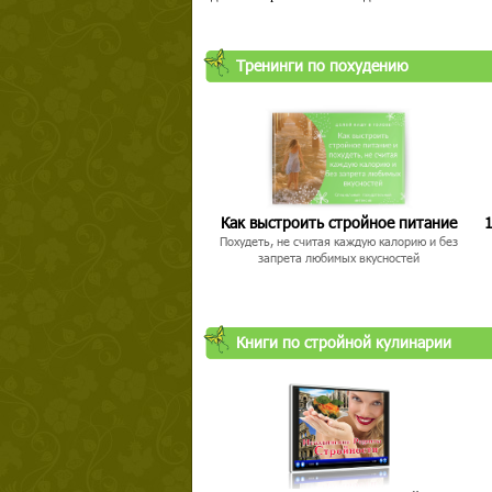
Тренинги по похудению
Как выстроить стройное питание
1
Похудеть, не считая каждую калорию и без
запрета любимых вкусностей
Книги по стройной кулинарии