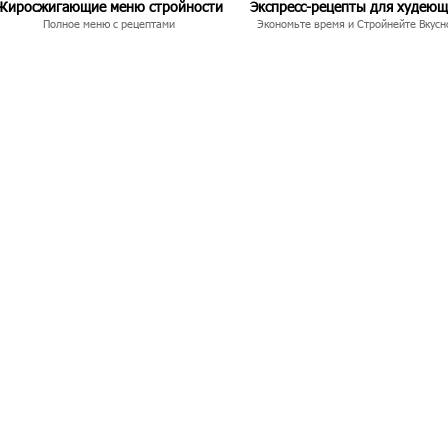
Жиросжигающие меню стройности
Экспресс-рецепты для худею
Полное меню с рецептами
Экономьте время и Стройнейте Вкусн