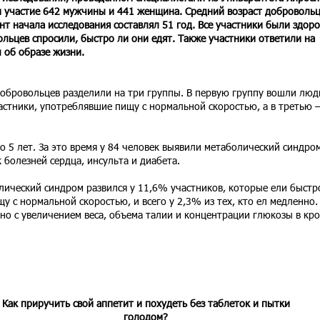
 участие 642 мужчины и 441 женщина. Средний возраст добровольц
нт начала исследования составлял 51 год. Все участники были здоро
льцев спросили, быстро ли они едят. Также участники ответили на
 об образе жизни.
обровольцев разделили на три группы. В первую группу вошли люд
стники, употреблявшие пищу с нормальной скоростью, а в третью —
 5 лет. За это время у 84 человек выявили метаболический синдро
болезней сердца, инсульта и диабета.
лический синдром развился у 11,6% участников, которые ели быстр
 с нормальной скоростью, и всего у 2,3% из тех, кто ел медленно. 
о с увеличением веса, объема талии и концентрации глюкозы в кро
Как приручить свой аппетит и похудеть без таблеток и пытки
голодом?