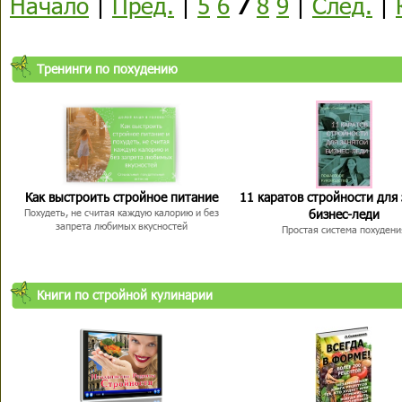
Начало
|
Пред.
|
5
6
7
8
9
|
След.
|
Тренинги по похудению
Как выстроить стройное питание
11 каратов стройности для
бизнес-леди
Похудеть, не считая каждую калорию и без
запрета любимых вкусностей
Простая система похудени
Книги по стройной кулинарии