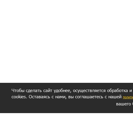
Получение моих 
Важно:
Ваш результат зависит от вашей мотивации
следуете моим советам из писем и книг.
Главное, что должно у вас быть - вер
желание заботься о своем здоровье.
Удачи! Искрен
Чтобы сделать сайт удобнее, осуществляется обработка и
cookies. Оставаясь с нами, вы соглашаетесь с нашей
полит
вашего 