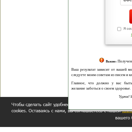
Я согласен(а
Политик
Полити
Получение моих 
Важно:
Ваш результат зависит от вашей мотивации
следуете моим советам из писем и книг.
Главное, что должно у вас быть - вер
желание заботься о своем здоровье.
Удачи! Искрен
Чтобы сделать сайт удобнее, осуществляется обработка и
cookies. Оставаясь с нами, вы соглашаетесь с нашей
полит
вашего 