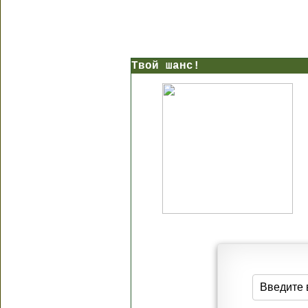
Твой шанс!