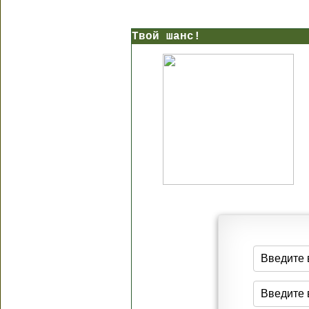
Твой шанс!