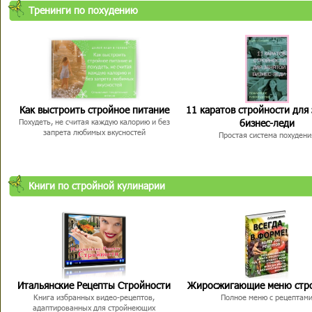
Тренинги по похудению
Как выстроить стройное питание
11 каратов стройности для
бизнес-леди
Похудеть, не считая каждую калорию и без
запрета любимых вкусностей
Простая система похудени
Книги по стройной кулинарии
Итальянские Рецепты Стройности
Жиросжигающие меню стр
Книга избранных видео-рецептов,
Полное меню с рецептам
адаптированных для стройнеющих