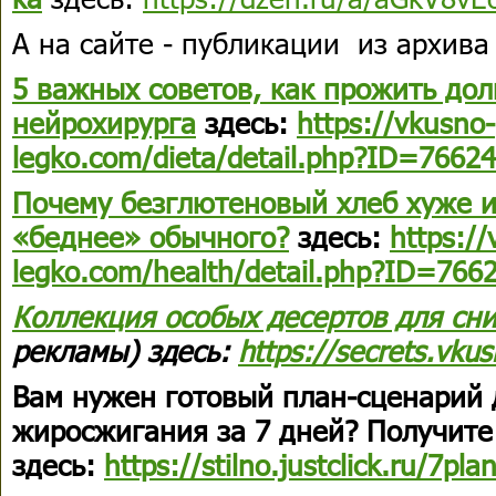
А на сайте - публикации из архива
5 важных советов, как прожить дол
нейрохирурга
здесь:
https://vkusno-
legko.com/dieta/detail.php?ID=76624
Почему безглютеновый хлеб хуже 
«беднее» обычного?
здесь:
https://
legko.com/health/detail.php?ID=766
Коллекция
особых десертов
для сни
рекламы) здесь:
https://secrets.vku
Вам нужен готовый план-сценарий 
жиросжигания за 7 дней? Получите
здесь:
https://stilno.justclick.ru/7pla