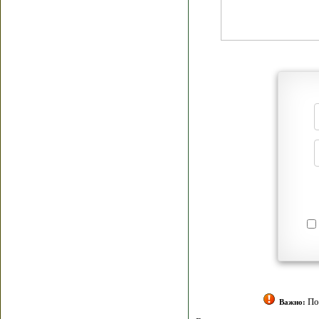
Я согласен(а
Политик
Полити
Получение моих 
Важно: