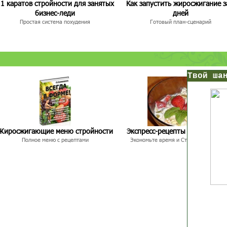
1 каратов стройности для занятых
Как запустить жиросжигание з
бизнес-леди
дней
Простая система похудения
Готовый план-сценарий
нс!
Прямо сейчас получи мои
7 уроков стройности
Жиросжигающие меню стройности
Экспресс-рецепты для худею
И
без голодных дие
начни немедленно худеть
Полное меню с рецептами
Экономьте время и Стройнейте Вкусн
таблеток
Первый урок - через 5 минут в твоем почтовом ящ