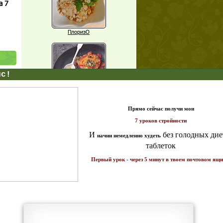
а 7
ПлоризО
X
Паприка, фаршированная чечевицей
щих
т и
о!
ике!
Рагу из баклажанов с нутом
Еще рецепты
Проверь себя
Часто ли вы чувствуете усталость в