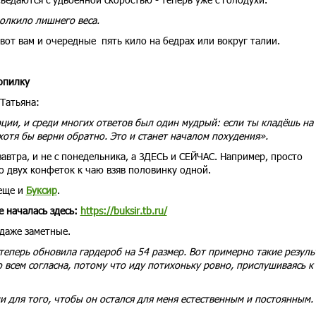
олкило лишнего веса.
 вот вам и очередные пять кило на бедрах или вокруг талии.
опилку
 Татьяна:
ции, и среди многих ответов был один мудрый: если ты кладёшь на
 хотя бы верни обратно. Это и станет началом похудения».
автра, и не с понедельника, а ЗДЕСЬ и СЕЙЧАС. Например, просто
о двух конфеток к чаю взяв половинку одной.
 еще и
Буксир
.
е началась здесь:
https://buksir.tb.ru/
 даже заметные.
 теперь обновила гардероб на 54 размер. Вот примерно такие резул
 всем согласна, потому что иду потихоньку ровно, прислушиваясь к
 для того, чтобы он остался для меня естественным и постоянным.