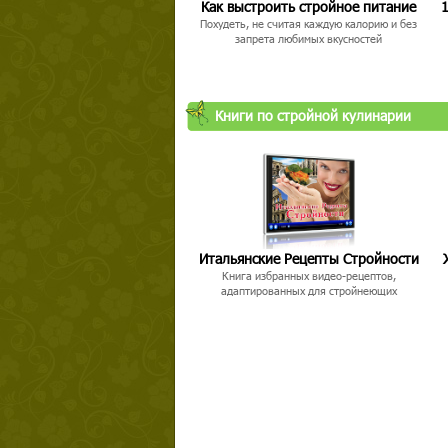
Как выстроить стройное питание
1
Похудеть, не считая каждую калорию и без
запрета любимых вкусностей
Книги по стройной кулинарии
Твой ша
Итальянские Рецепты Стройности
Книга избранных видео-рецептов,
адаптированных для стройнеющих