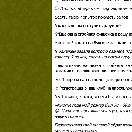
😮
Итог такой «диеты» - еще минимум п
Десять таких попыток похудеть за год -
А как было бы поступить разумно?
💡
Еще одна стройная фишечка в вашу к
Мне о ней как-то на Буксире напомнила
Я однажды задала вопрос о размере пор
тарелку 5 ложек, клади, но потом одну
Говоря иначе: начинаем стройнеть не з
отложив с тарелки явно лишнее и вмест
А с 1 апреля вам на помощь подоспеет
👉
Регистрация в наш клуб на апрель уж
А у Татьяны, кстати, успехи были очень
«Многие года мой размер был 58 - 60,а
😊 Цифру не поставлю никакую, хотя со
вашим советам.
Перестраиваю свой пищевой образ жизни
никакого фанатизма»
.