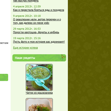
так быстро похудеть
4 апреля 2013г. 12:59
Как я перестала бояться еды и похудела
9 апреля 2012г. 10:18
О революции цели, ветре перемен и о
том, как далеко он меня унёс
29 марта 2012г. 16:53
Помогли картошка, фрукты и имбирь
19 марта 2012г. 15:16
Пусть фото и моя история вас вдохновят!
оветам
Еще истории успеха
Наши рецепты
Чатни из крыжовника