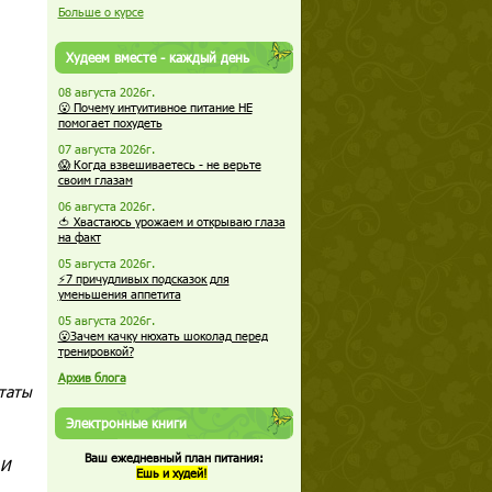
Больше о курсе
Худеем вместе - каждый день
08 августа 2026г.
😮 Почему интуитивное питание НЕ
помогает похудеть
07 августа 2026г.
😱 Когда взвешиваетесь - не верьте
своим глазам
06 августа 2026г.
🍅 Хвастаюсь урожаем и открываю глаза
на факт
05 августа 2026г.
⚡7 причудливых подсказок для
уменьшения аппетита
05 августа 2026г.
😮Зачем качку нюхать шоколад перед
тренировкой?
Архив блога
ьтаты
Электронные книги
Ваш ежедневный план питания:
 И
Ешь и худей!