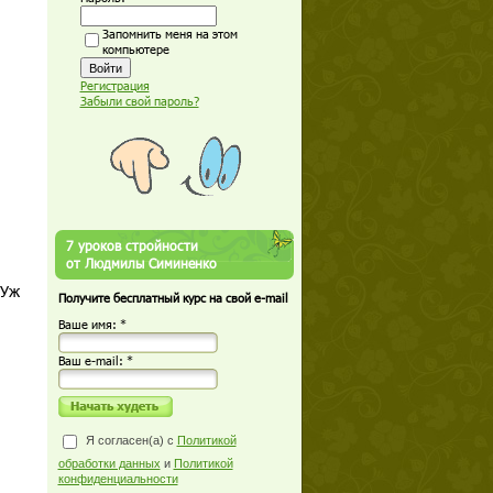
Запомнить меня на этом
компьютере
Регистрация
Забыли свой пароль?
7 уроков стройности
от Людмилы Симиненко
 Уж
Получите бесплатный курс на свой e-mail
Ваше имя: *
Ваш е-mail: *
Я согласен(а) с
Политикой
обработки данных
и
Политикой
конфиденциальности