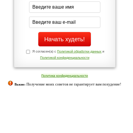
середине дня?
Да
Нет
Телефоны службы поддержки
+7 (909) 421-77-27
ованием cookies. Оставаясь с нами, вы соглашаетесь с нашей
 браузера.
Согласен
ательно вы
 фигуру и