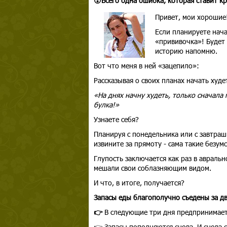
😮Всего одна ошибка, которая ставит кр
Привет, мои хорошие
Если планируете нача
«прививочка»! Будет
историю напомню.
Вот что меня в ней «зацепило»:
Рассказывая о своих планах начать худе
«На днях начну худеть, только сначала 
булка!»
Узнаете себя?
Планируя с понедельника или с завтрашн
извините за прямоту - сама такие безум
Глупость заключается как раз в авраль
мешали свои соблазняющим видом.
И что, в итоге, получается?
Запасы еды благополучно съедены за дв
👉
В следующие три дня предпринимаетс
👉 Запасы пополняются снова. И снова с