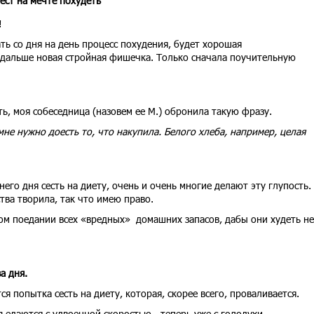
ест на мечте похудеть
!
ть со дня на день процесс похудения, будет хорошая
 дальше новая стройная фишечка. Только сначала поучительную
ть, моя собеседница (назовем ее М.) обронила такую фразу.
мне нужно доесть то, что накупила. Белого хлеба, например, целая
его дня сесть на диету, очень и очень многие делают эту глупость.
ства творила, так что имею право.
ном поедании всех «вредных» домашних запасов, дабы они худеть не
а дня.
я попытка сесть на диету, которая, скорее всего, проваливается.
ъедаются с удвоенной скоростью - теперь уже с голодухи.